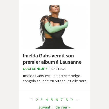
matière d’audition et des systèmes
auditifs ultramodernes.
Imelda Gabs vernit son
premier album à Lausanne
QUOI DE NEUF ?
07.04.2023
Imelda Gabs est une artiste belgo-
congolaise, née en Suisse, et elle sort
son premier album intitulé «Synopsis»
le 14 avril prochain au Casino de
Montbenon
1
2
3
4
5
6
7
8
9
…
suivant ›
dernier »