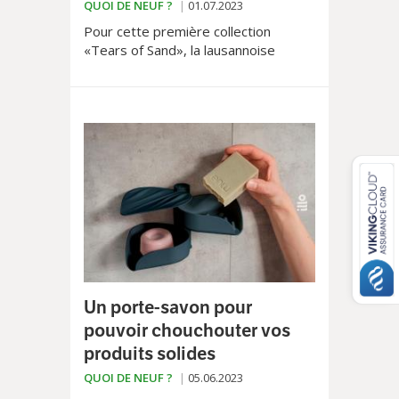
QUOI DE NEUF ?
01.07.2023
Pour cette première collection
«Tears of Sand», la lausannoise
Tiffany Bähler a choisi de se focaliser
sur les pellets plastiques qui inondent
plages, eaux fluviales, lacs... et
s’inspire de cette pollution pour créer
des bijoux très réussis.
Un porte-savon pour
pouvoir chouchouter vos
produits solides
QUOI DE NEUF ?
05.06.2023