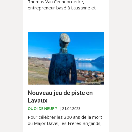
Thomas Van Ceunebroecke,
entrepreneur basé à Lausanne et
cofondateur du porte-savon éco-
conçu illo, a imaginé ce nouveau
produit sur la base d’un constat:
aucun porte-savon n’est
parfaitement adapté aux savons
solides, surtout quand on en a
plusieurs!
Nouveau jeu de piste en
Lavaux
QUOI DE NEUF ?
21.04.2023
Pour célébrer les 300 ans de la mort
du Major Davel, les Frères Brigands,
lancent un quatrième jeu de piste,