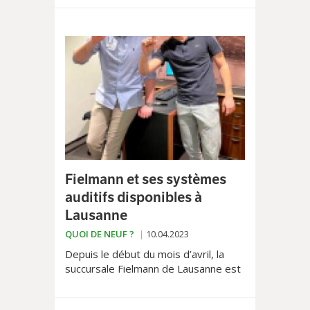
cette fois-ci à travers le Lavaux. Une
chasse au trésor à ne pas manquer...
Fielmann et ses systèmes
auditifs disponibles à
Lausanne
QUOI DE NEUF ?
10.04.2023
Depuis le début du mois d’avril, la
succursale Fielmann de Lausanne est
désormais l’une des premières en
Suisse à proposer des conseils en