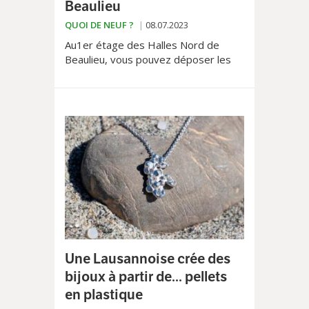
Beaulieu
QUOI DE NEUF ?
08.07.2023
Au1er étage des Halles Nord de
Beaulieu, vous pouvez déposer les
objets dont vous ne vous servez
plus. Une fois vendus, leurs
propriétaires recevront 70% du prix
de vente, et les 30% restants vont à
une mesure d’insertion associatives.
Une Lausannoise crée des
bijoux à partir de... pellets
en plastique