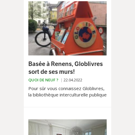
prochain au parc de Montbenon sur
l’Allée E.-Ansermet 2 pour une
nouvelle édition!
Basée à Renens, Globlivres
sort de ses murs!
QUOI DE NEUF ?
22.04.2022
Pour sûr vous connaissez Globlivres,
la bibliothèque interculturelle publique
et associative gérée par l’Association
Livres sans frontières, installée à
Renens. Elle met à disposition des
lecteurs du grand Lausanne pas
moins de 35’000 ouvrages dans 300
langues différentes.