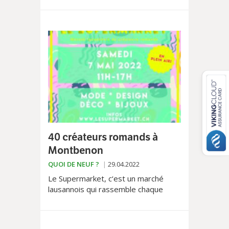
du sans gluten en Suisse romande»,
qui liste quelque 400 produits sans
gluten à découvrir près de chez soi.
40 créateurs romands à
Montbenon
QUOI DE NEUF ?
29.04.2022
Le Supermarket, c‘est un marché
lausannois qui rassemble chaque
année depuis six ans des créateurs
venant de toute la Suisse romande.
Le rendez-vous est donné le 7 mai