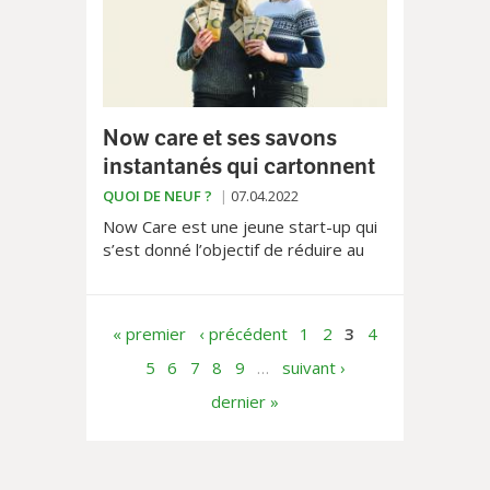
Now care et ses savons
instantanés qui cartonnent
QUOI DE NEUF ?
07.04.2022
Now Care est une jeune start-up qui
s’est donné l’objectif de réduire au
minimum les flacons plastiques de la
salle de bain en développant une
alternative à la fois écologique, bonne
« premier
‹ précédent
1
2
3
4
pour la santé et agréable à utiliser
pour tout le monde: les Savons
5
6
7
8
9
…
suivant ›
instantanés!
dernier »