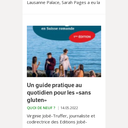
Lausanne Palace, Sarah Pages a eu la
folle idée à 30 ans d’ouvrir une cave à
vins et épicerie fine autour des
produits d’apéritifs.
Un guide pratique au
quotidien pour les «sans
gluten»
QUOI DE NEUF ?
14.05.2022
Virginie Jobé-Truffer, journaliste et
codirectrice des Editions Jobé-
Truffer, a rédigé ce très utile «Guide