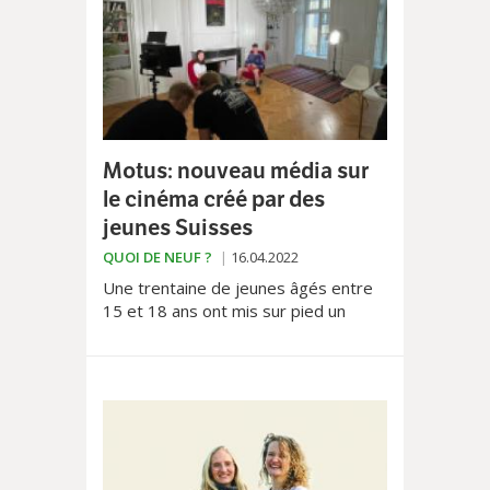
Motus: nouveau média sur
le cinéma créé par des
jeunes Suisses
QUOI DE NEUF ?
16.04.2022
Une trentaine de jeunes âgés entre
15 et 18 ans ont mis sur pied un
projet novateur et unique en Suisse
romande: Motus, un média numérique
reprenant les codes d’internet et
s’adressant particulièrement aux
jeunes, avec pour fil rouge le cinéma.