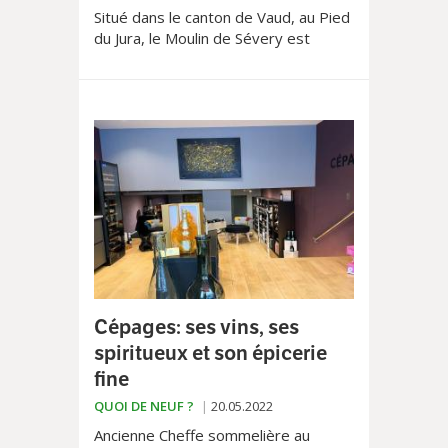
Situé dans le canton de Vaud, au Pied
du Jura, le Moulin de Sévery est
aujourd’hui le dernier moulin de
Suisse à exercer une activité
artisanale tout au long de l’année. Il
vous ouvre ses portes du lundi au
samedi et propose en vente directe
des produits à l’épicerie fine, le
Comptoir du Moulin.
Cépages: ses vins, ses
spiritueux et son épicerie
fine
QUOI DE NEUF ?
20.05.2022
Ancienne Cheffe sommelière au