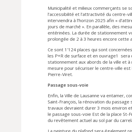
Municipalité et milieux commerçants se s
l’accessibilité et l’attractivité du centre-
interviendra à l’horizon 2025 afin « d’att
jours de marché ». En parallèle, des mesur
entérinées. La durée de stationnement voi
prolongée de 2 à 3 heures encore cette 
Ce sont 1'124 places qui sont concernées
les P+R de surface et en ouvrage1 sera q
stationnement aux abords de la ville et à 
mesure pour sécuriser le centre-ville est
Pierre-Viret.
Passage sous-voie
Enfin, la Ville de Lausanne va entamer, 
Saint-François, la rénovation du passage 
travaux devraient durer 3 mois environ et
le passage sous-voie Est de la place St
du revêtement actuel au sol par du carrel
La peinture du plafond sera également ref