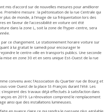
ont mis d’accord sur de nouvelles mesures pour améliorer
ville. Première mesure : la piétonisation de la rue Centrale qui
irer plus de monde, à l’image de sa fréquentation lors des
es en faveur de l’accessibilité en voiture ont été
ture dans la zone L, soit la zone de l’hyper-centre, sera
année.
 par ce changement. Le stationnement horaire voiture sur
uant à lui gratuit le samedi pour encourager le
rejoindre le centre-ville en transports publics. Une seconde
 la mise en zone 30 et en sens unique Est-Ouest de la rue
comme convenu avec l’Association du Quartier rue de Bourg et
sous-voie Ouest de la place St-François durant l’été. Les
 s’inspirent des travaux déjà effectués à satisfaction dans
-François en 2019. La rénovation comprend le remplacement
age ainsi que des installations lumineuses.
aite en nuance claire ce qui rendra le passage plus agréable