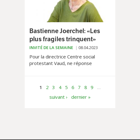
Bastienne Joerchel: «Les
plus fragiles trinquent»
INVITÉ DE LA SEMAINE
08.04.2023
Pour la directrice Centre social
protestant Vaud, ne réponse
institutionnelle et politique est
nécessaire face à l'augmentation
actuelle de la précarité.
1
2
3
4
5
6
7
8
9
…
suivant ›
dernier »