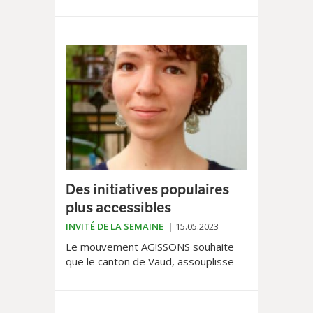
de nos transports publics au profit
de "gadgets urbains".
Des initiatives populaires
plus accessibles
INVITÉ DE LA SEMAINE
15.05.2023
Le mouvement AG!SSONS souhaite
que le canton de Vaud, assouplisse
les modalités de récolte de
signatures pour les initiatives, jugées
trop restrictives...