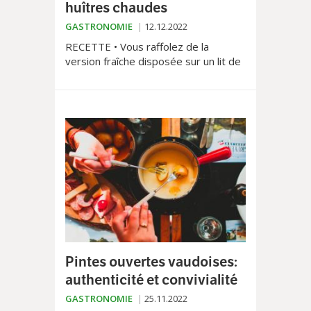
huîtres chaudes
GASTRONOMIE
12.12.2022
RECETTE • Vous raffolez de la
version fraîche disposée sur un lit de
glace, accompagnée de vinaigre aux
échalotes ou de jus de citron. Mais
connaissiez-vous les huîtres
chaudes? Tout aussi savoureuses et
riches en nutriments comme le
phosphore, le fer et le zinc qui
stimulent les défenses immunitaires,
elles sont très appréciées par ceux
que la texture crue rebute
habituellement. De quoi faire plaisir à
toute la famille à Noël ou au Nouvel
An!
Pintes ouvertes vaudoises:
authenticité et convivialité
GASTRONOMIE
25.11.2022