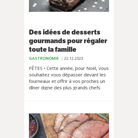
Des idées de desserts
gourmands pour régaler
toute la famille
GASTRONOMIE
22.12.2023
FÊTES • Cette année, pour Noël, vous
souhaitez vous dépasser devant les
fourneaux et offrir à vos proches un
dîner digne des plus grands chefs
étoilés? Véritable point d'orgue du
repas, le dessert se doit d'être
parfait. On vous livre nos idées de
recettes qui feront fondre les
gourmets.