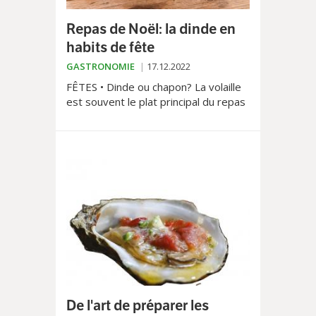
Repas de Noël: la dinde en
habits de fête
GASTRONOMIE
17.12.2022
FÊTES • Dinde ou chapon? La volaille
est souvent le plat principal du repas
de noël. La dinde, traditionnelle et
généralement plus grosse que le
chapon, est un avantage si vous êtes
nombreux à table. Souvent moins
chère que son concurrent, sa chair
est aussi un peu plus maigre. Elle
gagne à être farcie.
De l'art de préparer les