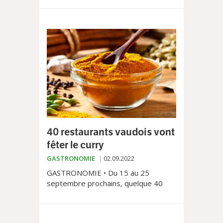
sains, on a tout à gagner à découvrir
l’okara. Cette aide culinaire au soja
originaire du Japon permet de
cuisiner sans œufs, ni lait, ni farine
pour une cuisine 100% végétale et
légère.
40 restaurants vaudois vont
fêter le curry
GASTRONOMIE
02.09.2022
GASTRONOMIE • Du 15 au 25
septembre prochains, quelque 40
restaurants vaudois proposeront à
leur clientèle un plat signature autour
du curry. Tous sont membres du