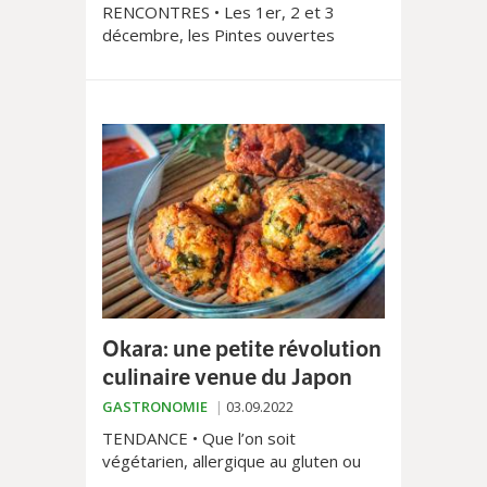
RENCONTRES • Les 1er, 2 et 3
décembre, les Pintes ouvertes
vaudoises, organisées par
GastroVaud, attendent les
gourmands friands de convivialité et
de proximité. Quelque 90 restaurants
participeront à cette 5e édition
autour d’une formule qui a fait ses
preuves.
Okara: une petite révolution
culinaire venue du Japon
GASTRONOMIE
03.09.2022
TENDANCE • Que l’on soit
végétarien, allergique au gluten ou
tout simplement amateur de produits