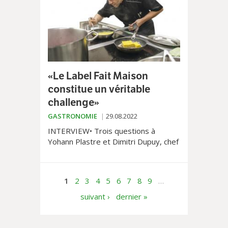
«Le Label Fait Maison
constitue un véritable
challenge»
GASTRONOMIE
29.08.2022
INTERVIEW• Trois questions à
Yohann Plastre et Dimitri Dupuy, chef
et gérant de la Brasserie de Paudex.
1
2
3
4
5
6
7
8
9
…
suivant ›
dernier »