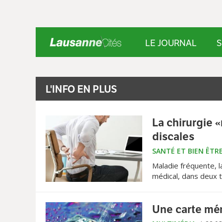
LE JOURNAL
S
L'INFO EN PLUS
La chirurgie «
discales
SANTÉ ET BIEN ÊTR
Maladie fréquente, l
médical, dans deux t
désormais de traiter
récupération.
Une carte mém