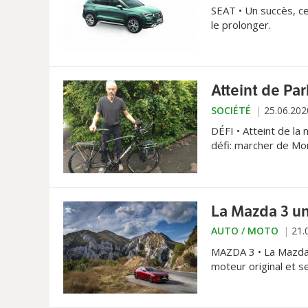
SEAT • Un succès, ce
le prolonger.
Atteint de Par
SOCIÉTÉ
25.06.202
DÉFI • Atteint de la
défi: marcher de Mon
franchissant une qua
La Mazda 3 u
AUTO / MOTO
21.
MAZDA 3 • La Mazda 
moteur original et s