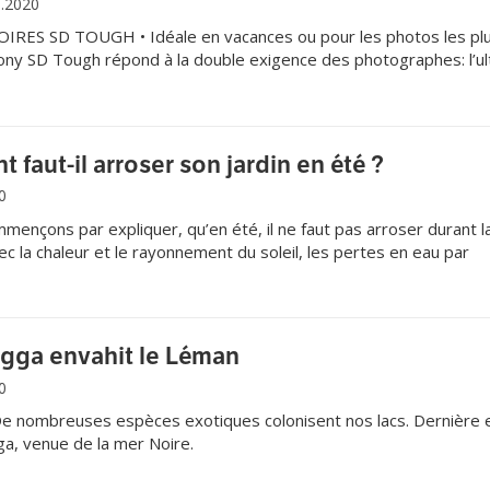
8.2020
ES SD TOUGH • Idéale en vacances ou pour les photos les pl
Sony SD Tough répond à la double exigence des photographes: l’ul
pidité en écriture et en lecture.
faut-il arroser son jardin en été ?
0
nçons par expliquer, qu’en été, il ne faut pas arroser durant l
ec la chaleur et le rayonnement du soleil, les pertes en eau par
ès importantes et peuvent représenter une surconsommation bi
gga envahit le Léman
0
 nombreuses espèces exotiques colonisent nos lacs. Dernière 
ga, venue de la mer Noire.