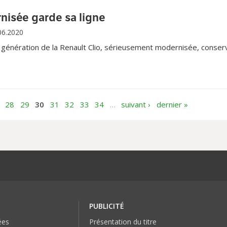
nisée garde sa ligne
06.2020
 génération de la Renault Clio, sérieusement modernisée, conserv
28
29
30
31
32
33
34
…
suivant ›
dernier »
PUBLICITÉ
ées
Présentation du titre