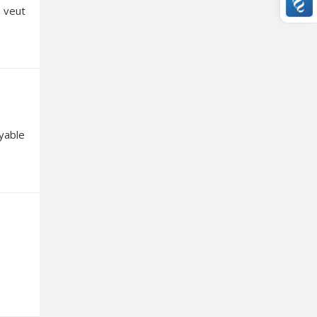
a veut
oyable