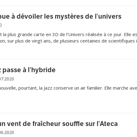
bue à dévoiler les mystères de l’univers
0
a plus grande carte en 3D de l’Univers réalisée à ce jour. Elle es
tion, sur plus de vingt ans, de plusieurs centaines de scientifiques 
stitutions différentes de par le monde, tous réunis au sein du «Slo
(SDSS) et autour d’un télescope optique dédié au projet situé au
ux Etats-Unis.
 passe à l’hybride
07.2020
ouvelle, pourtant, la Jazz conserve un air familier. Elle marche av
n vent de fraîcheur souffle sur l’Ateca
06.2020