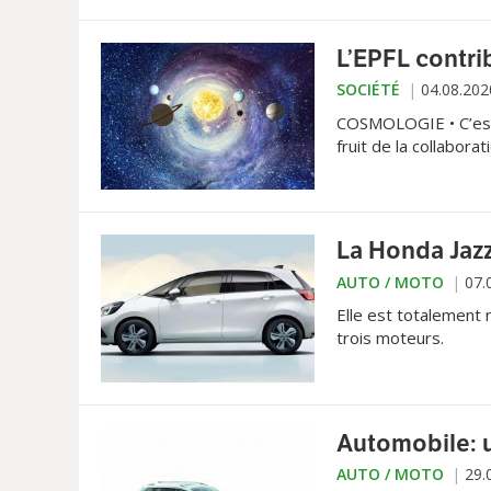
L’EPFL contri
SOCIÉTÉ
04.08.202
COSMOLOGIE • C’est l
fruit de la collabora
d’une trentaine d’in
Digital Sky Survey» 
Nouveau-Mexique, a
La Honda Jazz
AUTO / MOTO
07.
Elle est totalement n
trois moteurs.
Automobile: u
AUTO / MOTO
29.