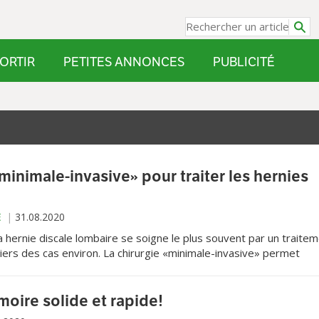
ORTIR
PETITES ANNONCES
PUBLICITÉ
minimale-invasive» pour traiter les hernies
E
31.08.2020
a hernie discale lombaire se soigne le plus souvent par un traite
iers des cas environ. La chirurgie «minimale-invasive» permet
 les autres cas, en limitant douleurs post-opératoires et durée 
oire solide et rapide!