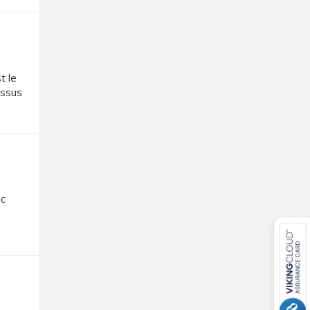
t le
issus
an
ec