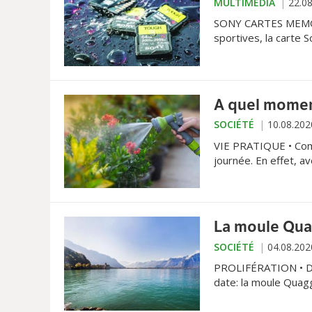
MULTIMÉDIA
22.0
SONY CARTES MEMOIR
sportives, la carte 
sécurité et l’ultra ra
A quel moment 
SOCIÉTÉ
10.08.202
VIE PRATIQUE • Comme
journée. En effet, av
évaporation sont tr
réelle.
La moule Qua
SOCIÉTÉ
04.08.202
PROLIFÉRATION • De
date: la moule Quag