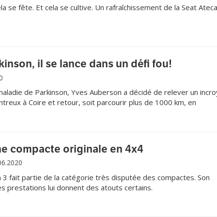
la se fête. Et cela se cultive. Un rafraîchissement de la Seat Atec
kinson, il se lance dans un défi fou!
0
 maladie de Parkinson, Yves Auberson a décidé de relever un incr
treux à Coire et retour, soit parcourir plus de 1000 km, en
rantaine de cols.
ne compacte originale en 4x4
06.2020
3 fait partie de la catégorie très disputée des compactes. Son
es prestations lui donnent des atouts certains.