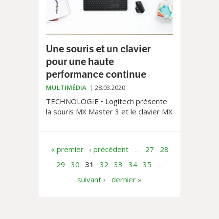
Une souris et un clavier
pour une haute
performance continue
MULTIMÉDIA
28.03.2020
TECHNOLOGIE • Logitech présente
la souris MX Master 3 et le clavier MX
Keys conçus pour les utilisateurs
avancés.
« premier
‹ précédent
…
27
28
29
30
31
32
33
34
35
…
suivant ›
dernier »