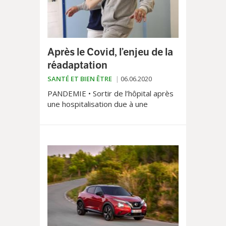
Après le Covid, l’enjeu de la
réadaptation
SANTÉ ET BIEN ÊTRE
06.06.2020
PANDEMIE • Sortir de l’hôpital après
une hospitalisation due à une
infection par le coronavirus n’est
souvent qu’une victoire d’étape pour
le patient. Vivant, mais épuisé, avec
des fonctions respiratoires,
neurologiques ou musculaire
réduites, il devra progressivement
se réapproprier son autonomie. Des
programmes multidisciplinaires de
réadaptation post-covid peuvent
l’aider à y parvenir.