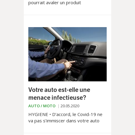
pourrait avaler un produit
désinfectant pour traiter le
coronavirus. La médecine regorge
malheureusement de cas où
l’ingestion de produits caustiques
s’est soldée évidemment pas par la
guérison du Covid, mais par des
conséquences dramatiques.
Votre auto est-elle une
menace infectieuse?
AUTO / MOTO
20.05.2020
HYGIENE • D’accord, le Covid-19 ne
va pas s’immiscer dans votre auto
sans contact. Mais d’autres agents
pathogènes peuvent s’y cacher.