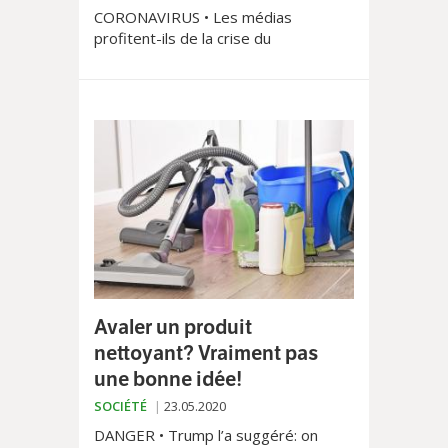
CORONAVIRUS • Les médias
profitent-ils de la crise du
coronavirus? En termes d’audience
sans aucun doute, mais la question
financière demeure entière comme
en témoigne la récente disparition du
Régional. L’avis de Philippe Amez-
Droz, enseignant au Medialab de
l’Université de Genève.
Avaler un produit
nettoyant? Vraiment pas
une bonne idée!
SOCIÉTÉ
23.05.2020
DANGER • Trump l’a suggéré: on