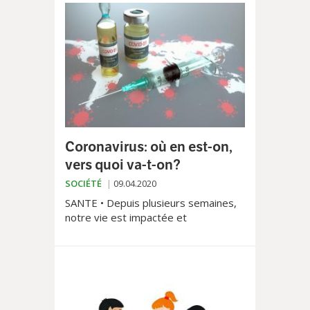
Suisse romande, dans le cadre d’une
campagne nationale de prévention
ayant pour but de sensibiliser le
grand public aux risques potentiels
liés à l’utilisation d’internet en matière
de cyberescroqueries.
Coronavirus: où en est-on,
vers quoi va-t-on?
SOCIÉTÉ
09.04.2020
SANTE • Depuis plusieurs semaines,
notre vie est impactée et
conditionnée par ce germe inconnu
venu d’Asie et qui a paralysé une
bonne moitié de la planète. Voici en
quelques points clés, les principaux
éléments scientifiques actuellement
disponibles, par définition lacunaires