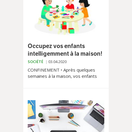
et subordonnés aux résultats des
nombreuses études actuellement en
cours.
Occupez vos enfants
intelligemment à la maison!
SOCIÉTÉ
03.04.2020
CONFINEMENT • Après quelques
semaines à la maison, vos enfants
vous horripilent. Il faut leur faire
l’école, les occuper, les divertir… et
surtout, les détourner de ces
satanés téléphones et autres
tablettes. Tour d’horizon de quelques
activités, ludiques et variées à
pratiquer depuis chez soi.