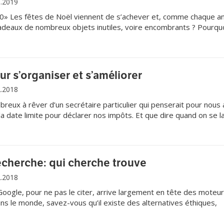
1.2019
2.0» Les fêtes de Noël viennent de s’achever et, comme chaque 
adeaux de nombreux objets inutiles, voire encombrants ? Pourqu
vendre ou les troquer sur la toile ?
ur s’organiser et s’améliorer
2.2018
x à rêver d’un secrétaire particulier qui penserait pour nous 
 la date limite pour déclarer nos impôts. Et que dire quand on se l
l’aptitude nécessaire pour gérer en même temps plusieurs proje
nts. Planifier, communiquer, valider, autant d’actions à mener pour
ce et en productivité.
echerche: qui cherche trouve
2.2018
Google, pour ne pas le citer, arrive largement en tête des moteu
ans le monde, savez-vous qu’il existe des alternatives éthiques,
lisées ?