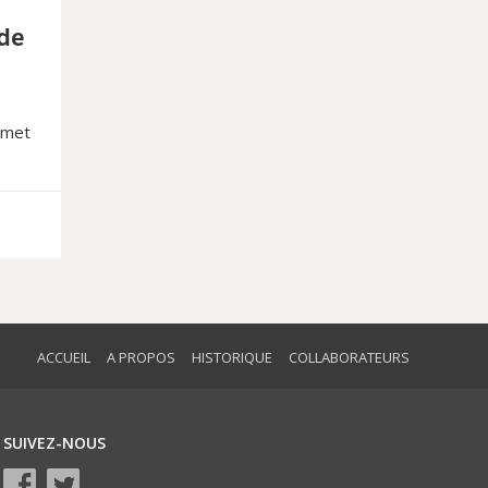
 de
omet
era
n des
ACCUEIL
A PROPOS
HISTORIQUE
COLLABORATEURS
SUIVEZ-NOUS