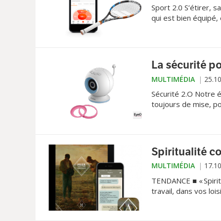
Sport 2.0 S’étirer, s
qui est bien équipé,
La sécurité po
MULTIMÉDIA
25.1
Sécurité 2.O Notre 
toujours de mise, p
Certains outils tech
Spiritualité 
MULTIMÉDIA
17.1
TENDANCE ■ « Spirit
travail, dans vos lo
l'église. Les religi
pourtant, elles se m