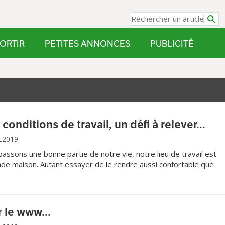
ORTIR
PETITES ANNONCES
PUBLICITÉ
conditions de travail, un défi à relever...
2.2019
 passons une bonne partie de notre vie, notre lieu de travail est
de maison. Autant essayer de le rendre aussi confortable que
ronter nos obligations, sans stress ni désagréments.
 le www...