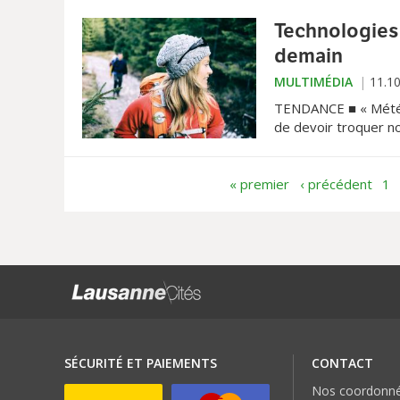
Technologies 
demain
MULTIMÉDIA
11.1
TENDANCE ■ « Météo c
de devoir troquer n
passer une bonne sai
prochainement, est u
technologies, ces pr
« premier
‹ précédent
1
SÉCURITÉ ET PAIEMENTS
CONTACT
Nos coordonn