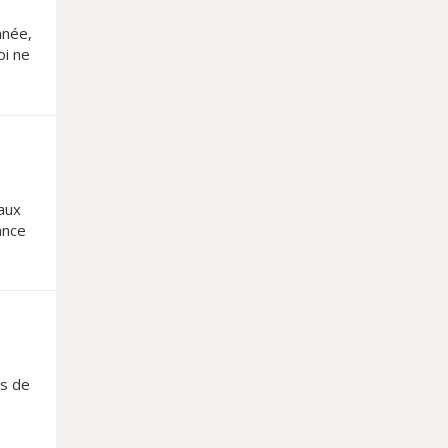
année,
oi ne
aux
ance
ts,
rs de