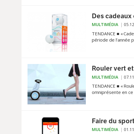
Des cadeaux 
MULTIMÉDIA
05.1
TENDANCE ■ « Cadea
période de l’année 
étincelants, sapins 
faire son effet sur 
cadeaux high-tech t
Rouler vert e
MULTIMÉDIA
07.1
TENDANCE ■ « Roule
omniprésente en ce d
qu'auparavant les sou
soit diesel ou esse
locomotion plus éco
Faire du sport
MULTIMÉDIA
01.1