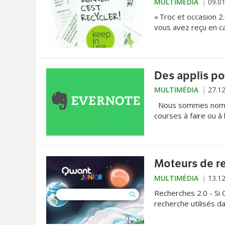
MULTIMÉDIA
09.0
« Troc et occasion 
vous avez reçu en c
pas les louer, les re
Des applis po
MULTIMÉDIA
27.1
Nous sommes nombreu
courses à faire ou à
comme freelance de 
parfois très différe
gagner en performan
Moteurs de r
MULTIMÉDIA
13.1
Recherches 2.0 - Si 
recherche utilisés d
sécurisées ou spécia