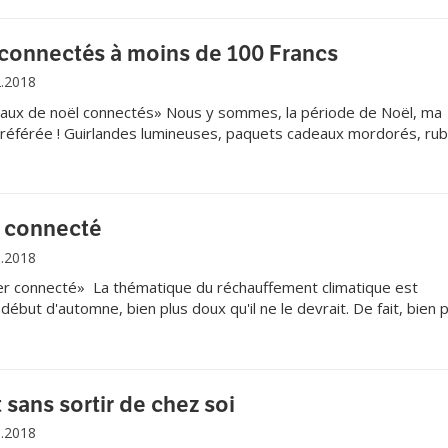
connectés à moins de 100 Francs
2.2018
ux de noël connectés» Nous y sommes, la période de Noël, ma
préférée ! Guirlandes lumineuses, paquets cadeaux mordorés, ru
parés de mille feux, cette année encore, la magie de Noël promet
les petits comme les grands, avec en prime, au pied du dit sapin, 
endances.
t connecté
1.2018
r connecté» La thématique du réchauffement climatique est
ébut d'automne, bien plus doux qu'il ne le devrait. De fait, bien p
rces de pollution de l'air sont pointées du doigt et la voiture, qu'
nce, a mauvaise presse. L'on se tourne alors vers des moyens de
logiques mais tout aussi technologiques.
 sans sortir de chez soi
1.2018