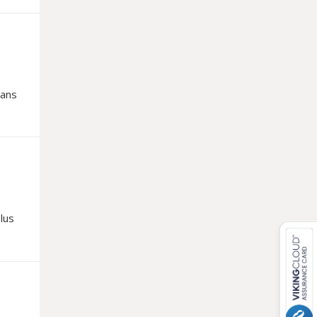
bans
 de
des
lus
elle