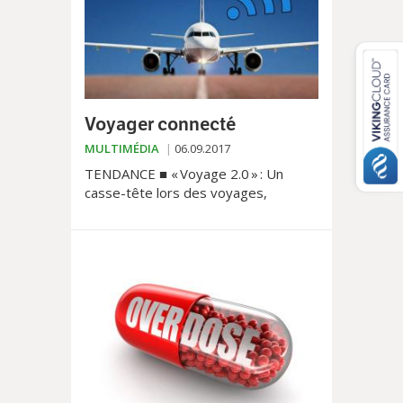
Voyager connecté
MULTIMÉDIA
06.09.2017
TENDANCE ■ « Voyage 2.0 » : Un
casse-tête lors des voyages,
comment avertir ceux qui nous
attendent à bon port ? De plus en
plus de compagnies aériennes
proposent du Wi-Fi dans leurs avions.
Oui, mais qui et à quel prix ?