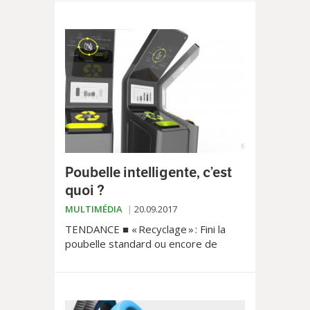
par induction, se démocratise et
devient accessible.
Poubelle intelligente, c’est
quoi ?
MULTIMÉDIA
20.09.2017
TENDANCE ■ « Recyclage » : Fini la
poubelle standard ou encore de
devoir posséder plusieurs sacs pour
le triage. Voici la poubelle intelligente
qui s’occupe de tout pour vous et
vous aide au quotidien.