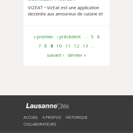
VIZEAT • VizEat est une application
destinée aux amoureux de cuisine et
de voyages. Elle permet d’avoir
accès à un autre visage des
domaines culinaires et...
« premier
‹ précédent
…
5
6
7
8
9
10
11
12
13
…
suivant ›
dernier »
ACCUEIL
A PROPOS
HISTORIQUE
COLLABORATEURS