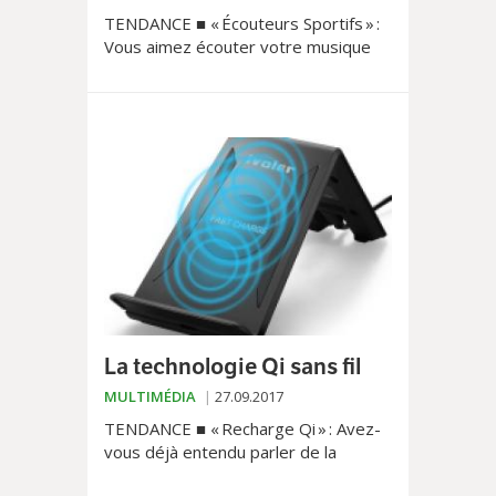
TENDANCE ■ « Écouteurs Sportifs » :
Vous aimez écouter votre musique
en toute situation, surtout lors de
vos séances de sport ? Il vous sera
fort utile de posséder des écouteurs
sans fil à la hauteur du défi.
La technologie Qi sans fil
MULTIMÉDIA
27.09.2017
TENDANCE ■ « Recharge Qi » : Avez-
vous déjà entendu parler de la
recharge Qi ? La recharge « sans fil »,