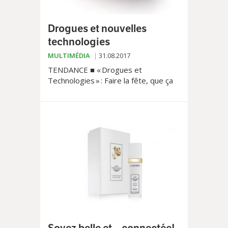
Drogues et nouvelles
technologies
MULTIMÉDIA
31.08.2017
TENDANCE ■ « Drogues et
Technologies » : Faire la fête, que ça
soit dans les festivals ou en club, est
un plaisir qui peut virer au cauchemar
en présence de substance illicite.
Restez vigilants !
Soyez belle et... connectée!