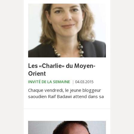
Les «Charlie» du Moyen-
Orient
INVITÉ DE LA SEMAINE
04.03.2015
Chaque vendredi, le jeune bloggeur
saoudien Raif Badawi attend dans sa
cellule, la peur au ventre. Il a reçu 50
coups de bâton une première fois en
janvier,...