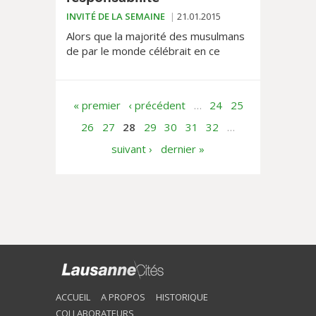
INVITÉ DE LA SEMAINE
21.01.2015
Alors que la majorité des musulmans
de par le monde célébrait en ce
début de mois de janvier,
l’anniversaire de la naissance de leur
prophète, des extrémistes...
« premier
‹ précédent
…
24
25
26
27
28
29
30
31
32
…
suivant ›
dernier »
ACCUEIL
A PROPOS
HISTORIQUE
COLLABORATEURS