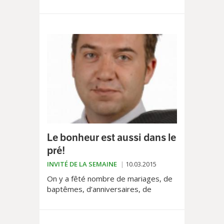
limiter l’immigration, sont autant de
décisions politiques, soutenues par le
peuple et...
Le bonheur est aussi dans le
pré!
INVITÉ DE LA SEMAINE
10.03.2015
On y a fêté nombre de mariages, de
baptêmes, d’anniversaires, de
rencontres de famille ou de village.
Mais après l’épicier, le cordonnier, le
boucher et le...