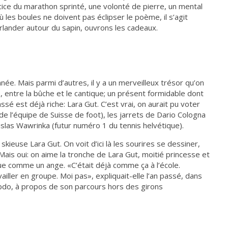
cice du marathon sprinté, une volonté de pierre, un mental
ù les boules ne doivent pas éclipser le poème, il s’agit
irlander autour du sapin, ouvrons les cadeaux.
ée. Mais parmi d’autres, il y a un merveilleux trésor qu’on
, entre la bûche et le cantique; un présent formidable dont
sé est déjà riche: Lara Gut. C’est vrai, on aurait pu voter
de l’équipe de Suisse de foot), les jarrets de Dario Cologna
islas Wawrinka (futur numéro 1 du tennis helvétique).
skieuse Lara Gut. On voit d’ici là les sourires se dessiner,
 Mais oui: on aime la tronche de Lara Gut, moitié princesse et
têtue comme un ange. «C’était déjà comme ça à l’école.
iller en groupe. Moi pas», expliquait-elle l’an passé, dans
bdo, à propos de son parcours hors des girons