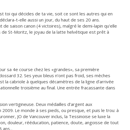
t toi qui décides de ta vie, soit ce sont les autres qui en
, déclara-t-elle aussi un jour, du haut de ses 20 ans.
t de saison canon (4 victoires), malgré le demi-lapin qu’elle
 de St-Moritz, le joyau de la latte helvétique est prêt à
pour sa 4e course chez les «grandes», sa première
le dossard 32. Ses yeux bleus n’ont pas froid, ses mèches
est la cabriole à quelques décamètres de la ligne d’arrivée
nsationnelle troisième au final. Une entrée fracassante dans
sion vertigineuse. Deux médailles d’argent aux
2009. Le monde à ses pieds, ou presque, et puis le trou: à
uronner, JO de Vancouver inclus, la Tessinoise se luxe la
ion, douleur, rééducation, patience, doute, angoisse de tout
 ans...