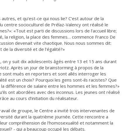
 autres, et qu’est-ce qui nous lie? C’est autour de la
u centre socioculturel de Prélaz-Valency ont réalisé le
?»: «Tout est parti de discussions lors de l’accueil libre;
lité, la religion, la place des femmes… commence Franco De
scussion devenait vite chaotique. Nous nous sommes dit:
 de la diversité et de l’égalité?»
on y suit dix adolescents âgés entre 13 et 15 ans durant
a Hotz. Après un jour de brainstorming à propos de la
 se sont mués en reporters et sont allés interroger les
té est un choix? Pourquoi les gens sont-ils racistes? Que
a différence de salaire entre les hommes et les femmes?»
ils ont abordées avec des inconnus. Les jeunes ont réalisé
ce au cours d’initiation du réalisateur.
avail de groupe, le Centre a invité trois intervenantes de
iversité durant la quatrième journée. Cette rencontre a
 leur compréhension de l’homosexualité et notamment la
exuel? - qui a beaucoup occupé les débats.