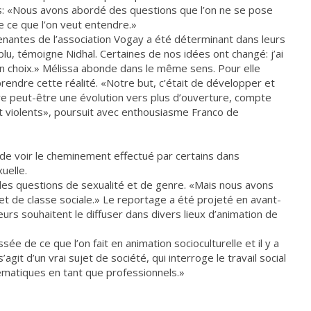
s: «Nous avons abordé des questions que l’on ne se pose
e ce que l’on veut entendre.»
enantes de l’association Vogay a été déterminant dans leurs
lu, témoigne Nidhal. Certaines de nos idées ont changé: j’ai
n choix.» Mélissa abonde dans le même sens. Pour elle
rendre cette réalité. «Notre but, c’était de développer et
re peut-être une évolution vers plus d’ouverture, compte
t violents», poursuit avec enthousiasme Franco de
 de voir le cheminement effectué par certains dans
uelle.
 les questions de sexualité et de genre. «Mais nous avons
et de classe sociale.» Le reportage a été projeté en avant-
urs souhaitent le diffuser dans divers lieux d’animation de
ée de ce que l’on fait en animation socioculturelle et il y a
s’agit d’un vrai sujet de société, qui interroge le travail social
ématiques en tant que professionnels.»