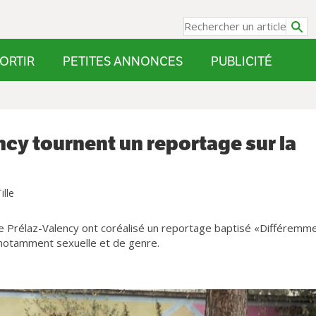
ORTIR
PETITES ANNONCES
PUBLICITÉ
ncy tournent un reportage sur la
ille
e Prélaz-Valency ont coréalisé un reportage baptisé «Différemm
, notamment sexuelle et de genre.