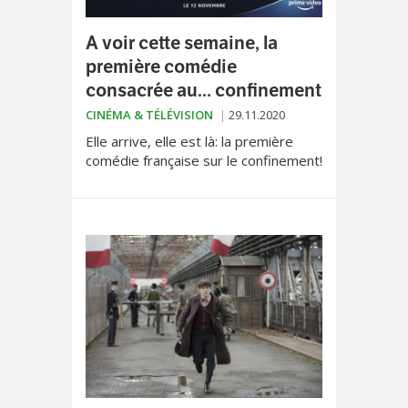
A voir cette semaine, la
première comédie
consacrée au... confinement
CINÉMA & TÉLÉVISION
29.11.2020
Elle arrive, elle est là: la première
comédie française sur le confinement!
Et c’est plutôt une bonne surprise car
«Connectés» s’avère bien plus finaud
qu’il n’y paraît...