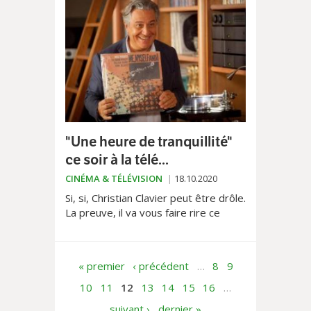
"Une heure de tranquillité"
ce soir à la télé...
CINÉMA & TÉLÉVISION
18.10.2020
Si, si, Christian Clavier peut être drôle.
La preuve, il va vous faire rire ce
dimanche soir. Plus en tout cas qu'un
bien médiocre Hercule Poirot au
même moment sur France 2.
« premier
‹ précédent
…
8
9
10
11
12
13
14
15
16
…
suivant ›
dernier »