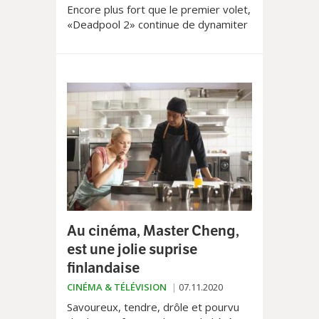
Encore plus fort que le premier volet,
«Deadpool 2» continue de dynamiter
le film de super héros d’une manière
pop et insolente qui nous donne
simplement envie de dire, à la fin du
générique: «encore!».
Au cinéma, Master Cheng,
est une jolie suprise
finlandaise
CINÉMA & TÉLÉVISION
07.11.2020
Savoureux, tendre, drôle et pourvu