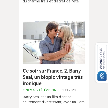
du charme frais et discret de l’été
lapon, «Master Cheng» est une
généreuse comédie pleine de
saveurs subtiles.
Ce soir sur France, 2, Barry
Seal, un biopic vintage très
ironique
CINÉMA & TÉLÉVISION
01.11.2020
Barry Seal est un film d’action
hautement divertissant, avec un Tom
Cruise tout à son aise et