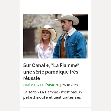
particulièrement cool dans le rôle dun
pilote à la triple-casquette.
Kingsmen, sur C8 le lendemain, a la
palme de la lourdeur.
Sur Canal +, "La Flamme",
une série parodique très
réussie
CINÉMA & TÉLÉVISION
26.10.2020
La série «La Flamme» n’est pas un
pétard mouillé et tient toutes ses
promesses au fil d’épisodes
savoureux, qui poussent parfois très