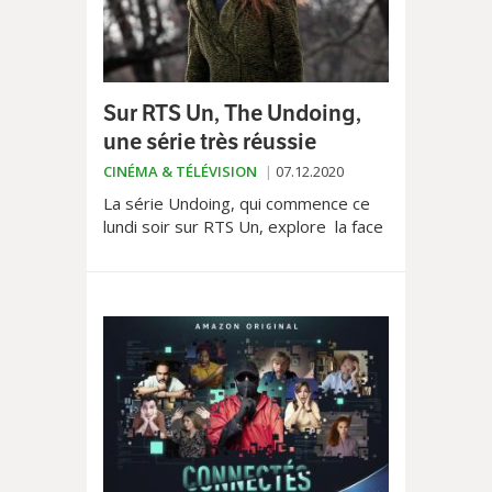
Sur RTS Un, The Undoing,
une série très réussie
CINÉMA & TÉLÉVISION
07.12.2020
La série Undoing, qui commence ce
lundi soir sur RTS Un, explore la face
sombre d’une bourgeoisie américaine
à qui tout semble réussir en
apparences. Nicole Kidman y est
somptueuse, comme toujours...