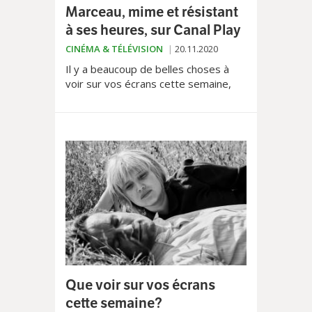
Marceau, mime et résistant
à ses heures, sur Canal Play
CINÉMA & TÉLÉVISION
20.11.2020
Il y a beaucoup de belles choses à
voir sur vos écrans cette semaine,
selon notre chroniqueur Thomas
Lécuyer. Mais le biopic sur le mime
Marceau est vraiment un "must see".
Marguerite ce vendredi soir sur
France 3 est également
particulièrement bouleversant.
Que voir sur vos écrans
cette semaine?