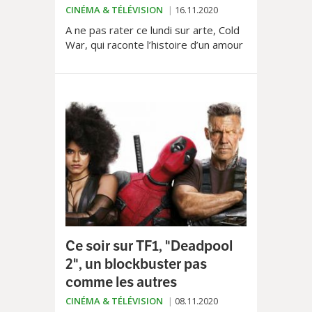
CINÉMA & TÉLÉVISION
16.11.2020
A ne pas rater ce lundi sur arte, Cold
War, qui raconte l’histoire d’un amour
impossible entre un musicien épris de
liberté et une jeune paysanne
polonais. Et en noir et blanc, s'il vous
plait.
Ce soir sur TF1, "Deadpool
2", un blockbuster pas
comme les autres
CINÉMA & TÉLÉVISION
08.11.2020