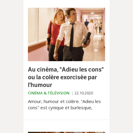
loin les limites de l’irrévérence.
Au cinéma, "Adieu les cons"
ou la colère exorcisée par
l'humour
CINÉMA & TÉLÉVISION
22.10.2020
Amour, humour et colère. "Adieu les
cons" est cynique et burlesque,
parsemé de nombreux clins d’œil à
l’inoubliable «Bernie», sorti en 1996.