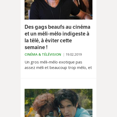
Des gags beaufs au cinéma
et un méli-mélo indigeste à
la télé, à éviter cette
semaine !
CINÉMA & TÉLÉVISION
19.02.2019
Un gros méli-mélo exotique pas
assez méli et beaucoup trop mélo, et
des gags plutôt gras et bien
"beaufs". Voilà ce que notre
chroniqueur Thomas Lécuyer vous
propose d'éviter cette semaine au
cinéma et à la télé...