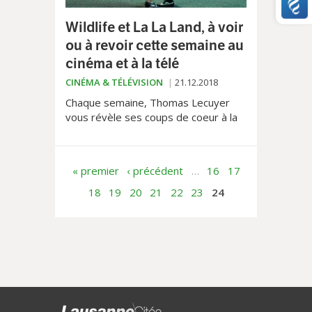
Wildlife et La La Land, à voir
ou à revoir cette semaine au
cinéma et à la télé
CINÉMA & TÉLÉVISION
21.12.2018
Chaque semaine, Thomas Lecuyer
vous révèle ses coups de coeur à la
télé et au cinéma. Aujourd'hui, Wildlife
au cinéma et l'incontournable La La
Land ce mardi sur la RTS.
« premier
‹ précédent
…
16
17
18
19
20
21
22
23
24