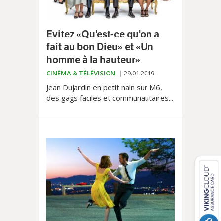
Evitez «Qu'est-ce qu'on a
fait au bon Dieu» et «Un
homme à la hauteur»
CINÉMA & TÉLÉVISION
29.01.2019
Jean Dujardin en petit nain sur M6,
des gags faciles et communautaires...
Notre chroniqueur Thomas Lécuyer
vous dit tout le mal de ces deux
films, proposés cette semaine au
cinéma et à la télé.