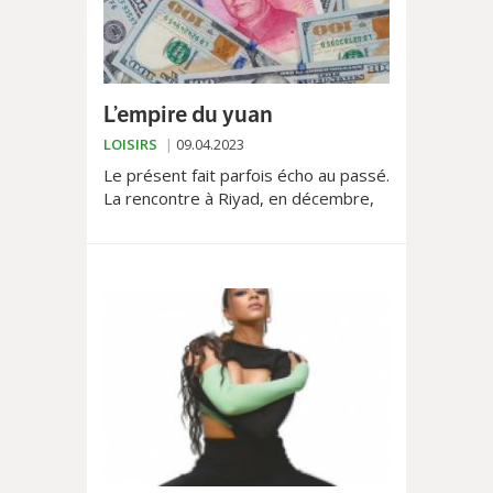
L’empire du yuan
LOISIRS
09.04.2023
Le présent fait parfois écho au passé.
La rencontre à Riyad, en décembre,
entre Xi Jinping et le prince
Mohammed ben Salmane le rappelle
de manière flagrante. Objectif: fixer
le prix de vente du pétrole en yuan, la
devise chinoise.