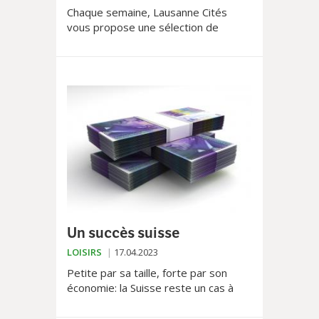
Chaque semaine, Lausanne Cités
vous propose une sélection de
l'agenda culturel de la région
lausannoise. Découvrez nos coups de
cœur, les sorties ainsi que les
évènements les plus emblématiques
du moment.
Un succès suisse
LOISIRS
17.04.2023
Petite par sa taille, forte par son
économie: la Suisse reste un cas à
part, se classant à la 20e place des
plus grandes puissances