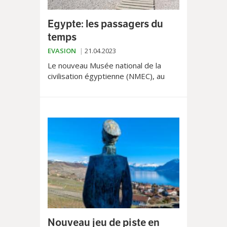
Egypte: les passagers du
temps
EVASION
21.04.2023
Le nouveau Musée national de la
civilisation égyptienne (NMEC), au
Caire, représente une possibilité
unique de voir au plus près les
momies de pharaons célèbres
comme Ramsès II et III. Fascinant.
Nouveau jeu de piste en