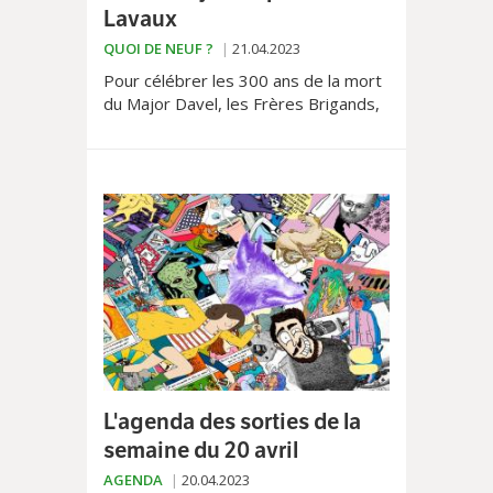
Lavaux
QUOI DE NEUF ?
21.04.2023
Pour célébrer les 300 ans de la mort
du Major Davel, les Frères Brigands,
lancent un quatrième jeu de piste,
cette fois-ci à travers le Lavaux. Une
chasse au trésor à ne pas manquer...
L'agenda des sorties de la
semaine du 20 avril
AGENDA
20.04.2023