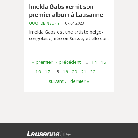
Imelda Gabs vernit son
premier album à Lausanne
QUOI DE NEUF ?
07.04.2023
Imelda Gabs est une artiste belgo-
congolaise, née en Suisse, et elle sort
son premier album intitulé «Synopsis»
le 14 avril prochain au Casino de
Montbenon
« premier
‹ précédent
…
14
15
16
17
18
19
20
21
22
…
suivant ›
dernier »