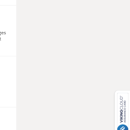
ges
t