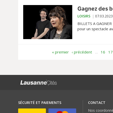
Gagnez des bil
LOISIRS
07.03.2023
BILLETS A GAGNER • 
pour un spectacle av
Théraulaz et Frank M
concours@lausanneci
« premier
‹ précédent
…
16
17
SÉCURITÉ ET PAIEMENTS
CONTACT
Nos coordonn