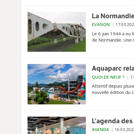
mars prochain. Entre
La Normandie
EVASION
17.03.20
Le 6 juin 1944 a eu
de Normandie. Une r
envahisseur nazi. Pè
Aquaparc rela
QUOI DE NEUF ?
1
Attentif depuis plusi
nouvelle édition du 
L'agenda des 
AGENDA
16.03.202