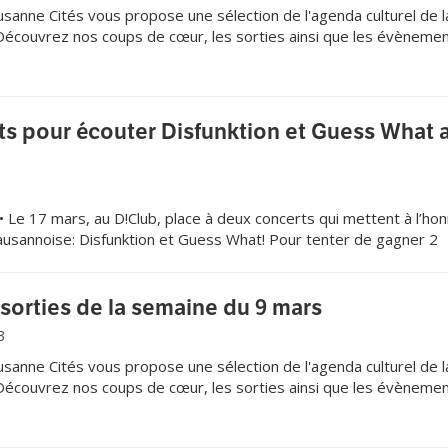
sanne Cités vous propose une sélection de l'agenda culturel de l
 Découvrez nos coups de cœur, les sorties ainsi que les évèneme
ques du moment.
llets pour écouter Disfunktion et Guess What 
Le 17 mars, au D!Club, place à deux concerts qui mettent à l’ho
lausannoise: Disfunktion et Guess What! Pour tenter de gagner 2
 email à concours@lausannecites,ch avec vos coordonnées complè
sorties de la semaine du 9 mars
3
sanne Cités vous propose une sélection de l'agenda culturel de l
 Découvrez nos coups de cœur, les sorties ainsi que les évèneme
ques du moment.