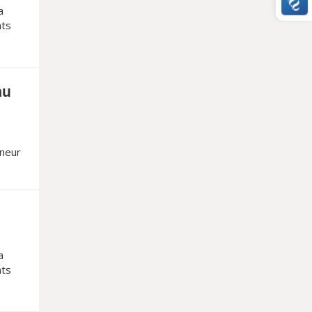
a
nts
au
nneur
tes.
a
nts