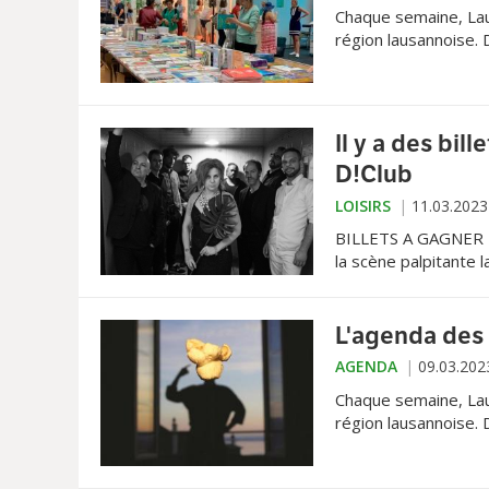
Chaque semaine, Lau
région lausannoise.
les plus emblémati
Il y a des bi
D!Club
LOISIRS
11.03.2023
BILLETS A GAGNER • 
la scène palpitante 
billets, envoyez un
Objet: Disfunktion.
L'agenda des 
AGENDA
09.03.202
Chaque semaine, Lau
région lausannoise.
les plus emblémati