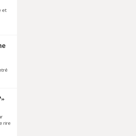
 et
ne
ntré
?»
ur
 rire
 18