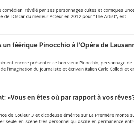
comédien, révélé par ses personnages cultes et comiques Brice
é de l’Oscar du meilleur Acteur en 2012 pour “The Artist”, est
’adaptation du roman de Sylvain Tesson “Sur Les Chemin Noirs”.
.
s un féérique Pinocchio à l'Opéra de Lausan
raiment encore présenter ce bon vieux Pinocchio, personnage de
de l’imagination du journaliste et écrivain italien Carlo Collodi et e
e la littérature pour enfants?
t: «Vous en êtes où par rapport à vos rêves
ce de Couleur 3 et dicodeuse émérite sur La Première monte s
er seule-en-scène très personnel qui oscille en permanence entre
e Laura du Jura, bien décidée à aller au bout de ses rêves, comme
ien grandi et brûle les planches lausannoises de Boulimie jusqu’au