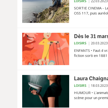
LOISIRS
22.03.2023
SORTIE CINEMA - Le 
OSS 117, puis auréol
bouleversant dans l
Entretien au naturel
Dès le 31 mar
LOISIRS
20.03.2023
ENFANTS • Faut-il v
fiction sorti en 1881 
depuis au Panthéon d
Laura Chaigna
LOISIRS
18.03.2023
HUMOUR • L’animatri
scène pour un premi
et émotion. La petit
dans la chanson, a b