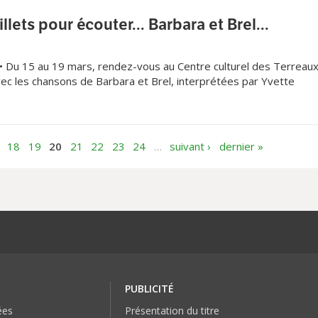
lets pour écouter... Barbara et Brel...
Du 15 au 19 mars, rendez-vous au Centre culturel des Terreau
ec les chansons de Barbara et Brel, interprétées par Yvette
ichaux. Pour tenter de gagner 2 billets, envoyez un email à
tes,ch avec vos coordonnées complètes. Objet: Barbara et Brel
18
19
20
21
22
23
24
…
suivant ›
dernier »
PUBLICITÉ
ées
Présentation du titre