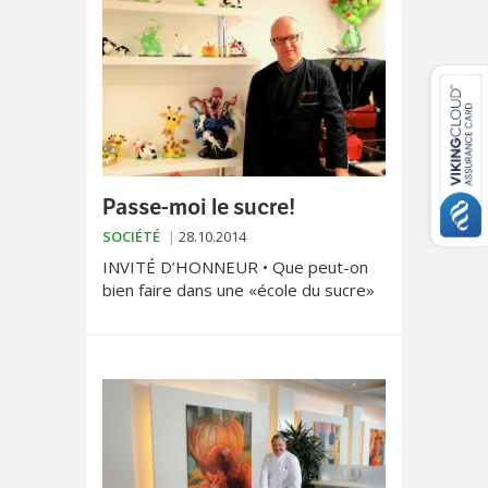
Passe-moi le sucre!
SOCIÉTÉ
28.10.2014
INVITÉ D’HONNEUR • Que peut-on
bien faire dans une «école du sucre»
? C’est ce que nous sommes allés
découvrir dans les locaux de Glucose
Passion, invité d’honneur du Comptoir
d’Echallens, à Essertines-sur-
Yverdon. Reportage.