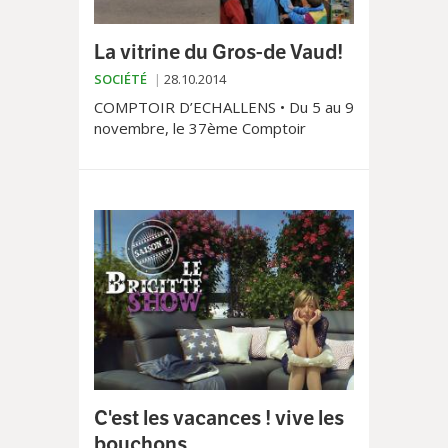
La vitrine du Gros-de Vaud!
SOCIÉTÉ
28.10.2014
COMPTOIR D’ECHALLENS • Du 5 au 9
novembre, le 37ème Comptoir
régional d’Echallens prendra ses
aises à la place Court-Champ, dans le
chef-lieu du Gros-de-Vaud. Tour
d’horizon.
C'est les vacances ! vive les
bouchons