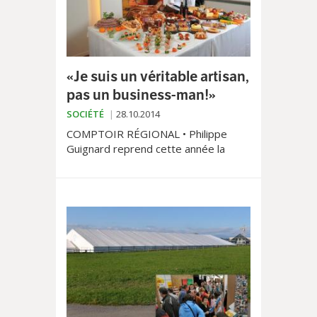
«Je suis un véritable artisan,
pas un business-man!»
SOCIÉTÉ
28.10.2014
COMPTOIR RÉGIONAL • Philippe
Guignard reprend cette année la
place de Jacky Baudat en tant que
chef restaurateur du Comptoir
d’Echallens. Un nouveau challenge
pour ce passionné que la maladie a
forcé à se reconsidérer.