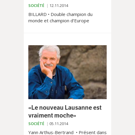
SOCIÉTÉ
12.11.2014
BILLARD • Double champion du
monde et champion d’Europe
sortant, Marco Zanetti sera l’un des
favoris du Lausanne Billard Masters,
qui auront lieu du 21 au 23 novembre.
Rencontre en toute décontraction.
«Le nouveau Lausanne est
vraiment moche»
SOCIÉTÉ
05.11.2014
Yann Arthus-Bertrand • Présent dans