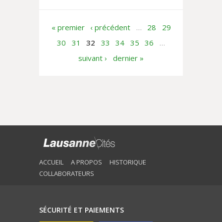
Bois-Mermet», un ouvrage signé par
l’historien suisse...
« premier
‹ précédent
…
28
29
30
31
32
33
34
35
36
…
suivant ›
dernier »
ACCUEIL
A PROPOS
HISTORIQUE
COLLABORATEURS
SÉCURITÉ ET PAIEMENTS