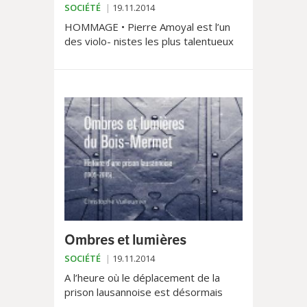
SOCIÉTÉ
19.11.2014
HOMMAGE • Pierre Amoyal est l’un
des violo- nistes les plus talentueux
de sa génération. A l’ori- gine de la
création de la Camerata de Lausanne,
il a par ailleurs enseigné du- rant 20
ans au Conserva- toire. Un ouvrage
lui rend hommage.
Ombres et lumières
SOCIÉTÉ
19.11.2014
A l’heure où le déplacement de la
prison lausannoise est désormais
annoncé, «Ombres et lumières du