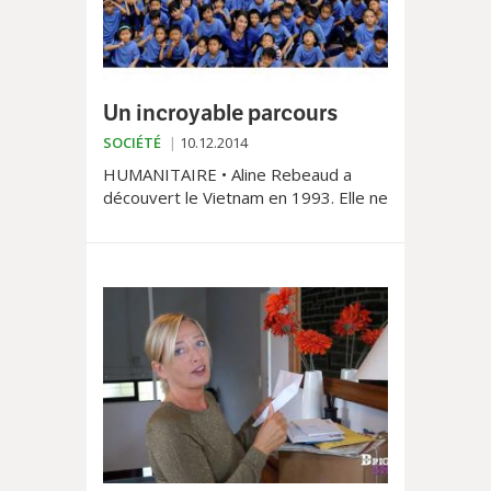
Un incroyable parcours
SOCIÉTÉ
10.12.2014
HUMANITAIRE • Aline Rebeaud a
découvert le Vietnam en 1993. Elle ne
l’a plus quitté. Elle y a créé «Maison
Chance», qui accueille les enfants
des- hérités, souvent handica- pés.
Un incroyable par-cours.