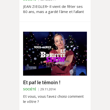
JEAN ZIEGLER• Il vient de fêter ses
80 ans, mais a gardé l’âme et l’allant
d’un jeune combattant. En présentant
une nouvelle édition revue et
remaniée de «Retournez les fusils!», il
démontre qu’il n’a perdu ni sa fou-
gue, ni sa pugnacité. Et qu’il ne
changera jamais!
Et paf le témoin !
SOCIÉTÉ
29.11.2014
Et vous, vous l’avez choisi comment
le vôtre ?