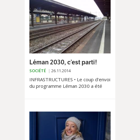
Michael Jones, l’un des jurés!
Léman 2030, c’est parti!
SOCIÉTÉ
26.11.2014
INFRASTRUCTURES • Le coup d’envoi
du programme Léman 2030 a été
donné à Renens. Près de 3 milliards
de francs seront investis pour
doubler le nombre de places...