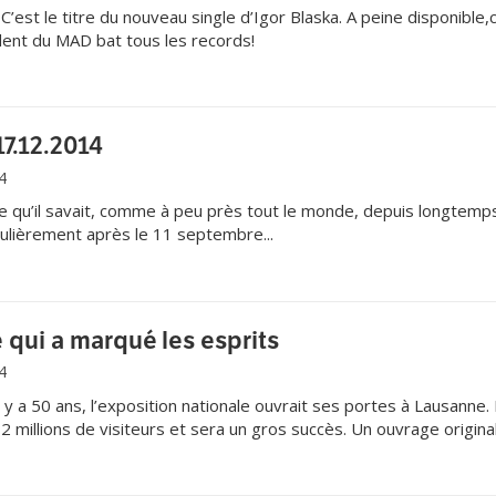
’est le titre du nouveau single d’Igor Blaska. A peine disponible,
dent du MAD bat tous les records!
17.12.2014
4
 qu’il savait, comme à peu près tout le monde, depuis longtemps
gulièrement après le 11 septembre...
e qui a marqué les esprits
4
 a 50 ans, l’exposition nationale ouvrait ses portes à Lausanne. 
2 millions de visiteurs et sera un gros succès. Un ouvrage origina
 En textes, en photos et en dessins!