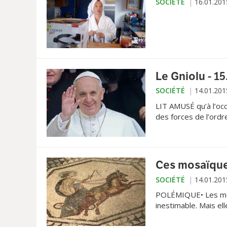
SOCIÉTÉ
16.01.201
Le Gniolu - 15
SOCIÉTÉ
14.01.201
LIT AMUSÉ qu’à l’occ
des forces de l’ordre
Ces mosaïques 
SOCIÉTÉ
14.01.201
POLÉMIQUE• Les mosa
inestimable. Mais el
qu’on l’interpelle à