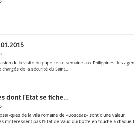
5
.01.2015
5
asion de la visite du pape cette semaine aux Philippines, les age
 chargés de la sécurité du Saint...
dont l’Etat se fiche...
5
ï-ques de la villa romaine de «Boscéaz» sont d’une valeur
les n’intéressent pas l’Etat de Vaud qui botte en touche à chaque 
 ce sujet. Incompréhensible pour beaucoup.