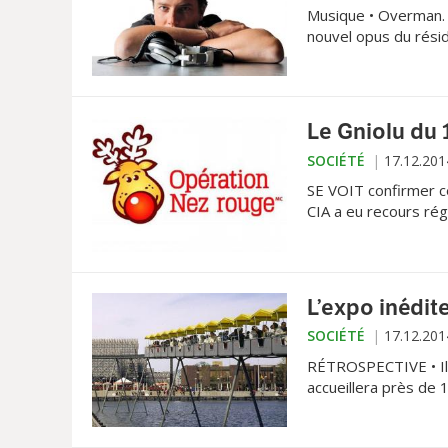
Musique • Overman. C
nouvel opus du rési
Le Gniolu du 
SOCIÉTÉ
17.12.201
SE VOIT confirmer ce
CIA a eu recours ré
L’expo inédit
SOCIÉTÉ
17.12.201
RÉTROSPECTIVE • Il y
accueillera près de 1
amusant la revisite.