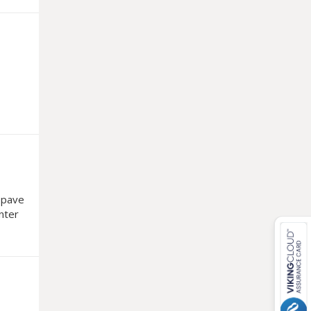
épave
nter