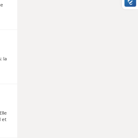
ce
: la
Elle
l et