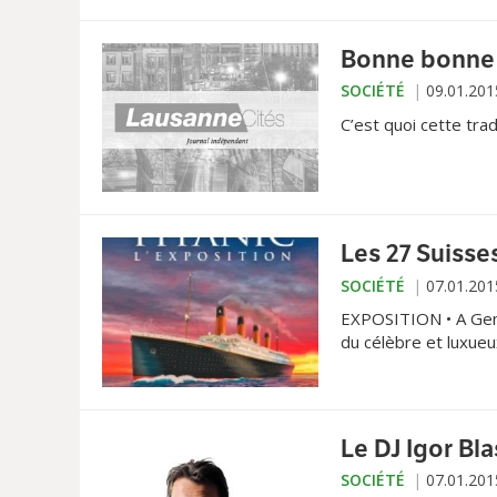
Bonne bonne
SOCIÉTÉ
09.01.201
C’est quoi cette tra
Les 27 Suisse
SOCIÉTÉ
07.01.201
EXPOSITION • A Gen
du célèbre et luxue
le rêve américain.
Le DJ Igor Bl
SOCIÉTÉ
07.01.201