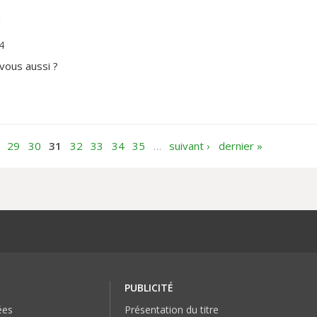
!
4
 vous aussi ?
29
30
31
32
33
34
35
…
suivant ›
dernier »
PUBLICITÉ
ées
Présentation du titre