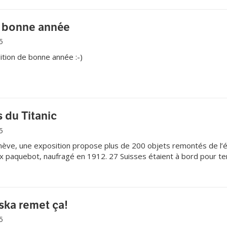
 bonne année
5
dition de bonne année :-)
s du Titanic
5
ève, une exposition propose plus de 200 objets remontés de l’
ux paquebot, naufragé en 1912. 27 Suisses étaient à bord pour te
aska remet ça!
5