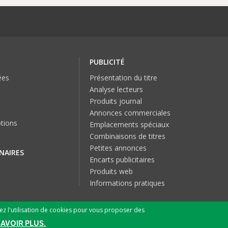
PUBLICITÉ
ées
Présentation du titre
Analyse lecteurs
Produits journal
Annonces commerciales
tions
Emplacements spéciaux
Combinaisons de titres
Petites annonces
NAIRES
Encarts publicitaires
Produits web
Informations pratiques
tez l'utilisation de cookies pour vous proposer des
© 2026 SPN SA
SAVOIR PLUS.