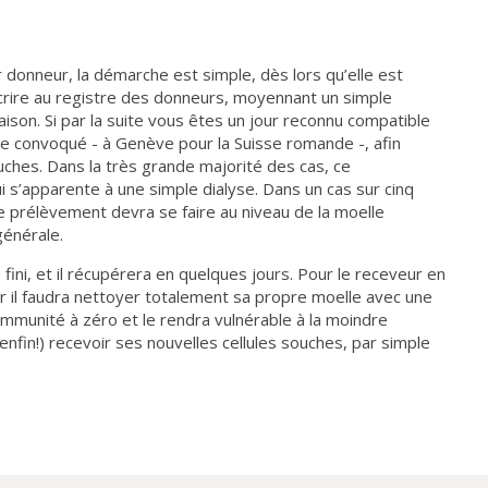
 donneur, la démarche est simple, dès lors qu’elle est
nscrire au registre des donneurs, moyennant un simple
aison. Si par la suite vous êtes un jour reconnu compatible
te convoqué - à Genève pour la Suisse romande -, afin
uches. Dans la très grande majorité des cas, ce
 s’apparente à une simple dialyse. Dans un cas sur cinq
le prélèvement devra se faire au niveau de la moelle
générale.
fini, et il récupérera en quelques jours. Pour le receveur en
r il faudra nettoyer totalement sa propre moelle avec une
immunité à zéro et le rendra vulnérable à la moindre
 (enfin!) recevoir ses nouvelles cellules souches, par simple