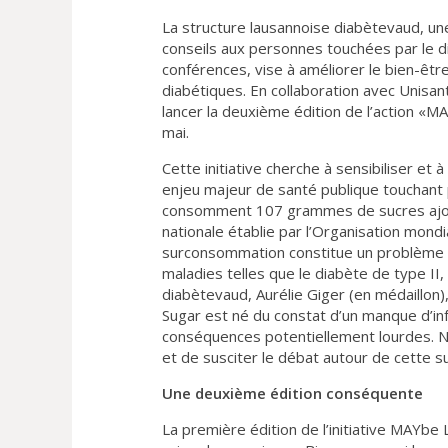
La structure lausannoise diabètevaud, une
conseils aux personnes touchées par le di
conférences, vise à améliorer le bien-êtr
diabétiques. En collaboration avec Unisant
lancer la deuxième édition de l’action «M
mai.
Cette initiative cherche à sensibiliser et
enjeu majeur de santé publique touchant p
consomment 107 grammes de sucres ajout
nationale établie par l’Organisation mond
surconsommation constitue un problème 
maladies telles que le diabète de type II, 
diabètevaud, Aurélie Giger (en médaillon)
Sugar est né du constat d’un manque d’in
conséquences potentiellement lourdes. No
et de susciter le débat autour de cette 
Une deuxième édition conséquente
La première édition de l’initiative MAYbe