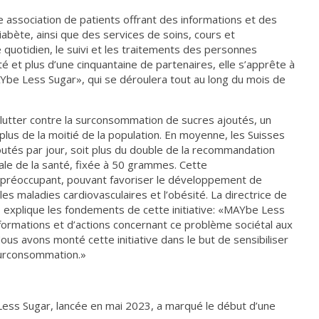
 association de patients offrant des informations et des
abète, ainsi que des services de soins, cours et
e quotidien, le suivi et les traitements des personnes
é et plus d’une cinquantaine de partenaires, elle s’apprête à
AYbe Less Sugar», qui se déroulera tout au long du mois de
 à lutter contre la surconsommation de sucres ajoutés, un
lus de la moitié de la population. En moyenne, les Suisses
és par jour, soit plus du double de la recommandation
iale de la santé, fixée à 50 grammes. Cette
préoccupant, pouvant favoriser le développement de
les maladies cardiovasculaires et l’obésité. La directrice de
, explique les fondements de cette initiative: «MAYbe Less
formations et d’actions concernant ce problème sociétal aux
us avons monté cette initiative dans le but de sensibiliser
surconsommation.»
 Less Sugar, lancée en mai 2023, a marqué le début d’une