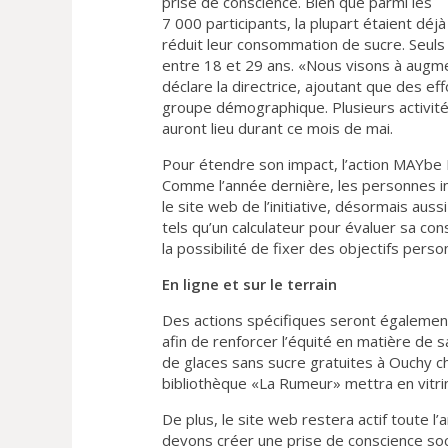
prise de conscience. Bien que parmi les
7 000 participants, la plupart étaient déj
réduit leur consommation de sucre. Seuls
entre 18 et 29 ans. «Nous visons à augmen
déclare la directrice, ajoutant que des
groupe démographique. Plusieurs activit
auront lieu durant ce mois de mai.
Pour étendre son impact, l’action MAYbe 
Comme l’année dernière, les personnes int
le site web de l’initiative, désormais auss
tels qu’un calculateur pour évaluer sa co
la possibilité de fixer des objectifs perso
En ligne et sur le terrain
Des actions spécifiques seront également
afin de renforcer l’équité en matière de
de glaces sans sucre gratuites à Ouchy c
bibliothèque «La Rumeur» mettra en vitrin
De plus, le site web restera actif toute 
devons créer une prise de conscience soc