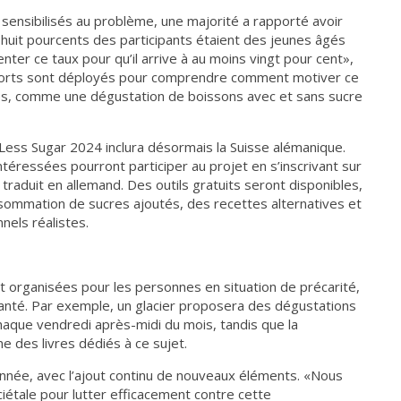
à sensibilisés au problème, une majorité a rapporté avoir
 huit pourcents des participants étaient des jeunes âgés
ter ce taux pour qu’il arrive à au moins vingt pour cent»,
 efforts sont déployés pour comprendre comment motiver ce
és, comme une dégustation de boissons avec et sans sucre
Less Sugar 2024 inclura désormais la Suisse alémanique.
éressées pourront participer au projet en s’inscrivant sur
i traduit en allemand. Des outils gratuits seront disponibles,
nsommation de sucres ajoutés, des recettes alternatives et
nnels réalistes.
 organisées pour les personnes en situation de précarité,
 santé. Par exemple, un glacier proposera des dégustations
haque vendredi après-midi du mois, tandis que la
e des livres dédiés à ce sujet.
l’année, avec l’ajout continu de nouveaux éléments. «Nous
iétale pour lutter efficacement contre cette