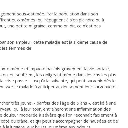
argement sous-estimée. Par la population dans son
ffrent eux-mêmes, qui répugnent à s’en plaindre ou à
out, une petite migraine, comme on dit, ce n’est pas
 par son ampleur: cette maladie est la sixième cause de
z les femmes de
lidante même et impacte parfois gravement la vie sociale,
s qui en souffrent, les obligeant même dans les cas les plus
la crise passe… Jusqu’à la suivante, qui peut survenir dès le
 pousser le malade à anticiper anxieusement leur survenue et
cher très jeune, - parfois dès l’âge de 5 ans -, est lié à une
veau, qui à leur tour, entraîneront une inflammation des
une douleur modérée à sévère que l’on reconnaît facilement à
ul côté du crâne, et qui peut s’accompagner de nausées et de
e à la lumière, aux bruits, ou même aux odeurs…