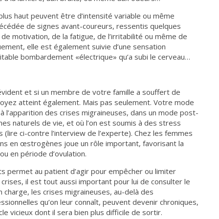
plus haut peuvent être d’intensité variable ou même
précédée de signes avant-coureurs, ressentis quelques
 motivation, de la fatigue, de l’irritabilité ou même de
uement, elle est également suivie d’une sensation
ritable bombardement «électrique» qu’a subi le cerveau…
e évident et si un membre de votre famille a souffert de
 soyez atteint également. Mais pas seulement. Votre mode
 l’apparition des crises migraineuses, dans un mode post-
hmes naturels de vie, et où l’on est soumis à des stress
(lire ci-contre l’interview de l’experte). Chez les femmes
ions en œstrogènes joue un rôle important, favorisant la
ou en période d’ovulation.
ts permet au patient d’agir pour empêcher ou limiter
crises, il est tout aussi important pour lui de consulter le
en charge, les crises migraineuses, au-delà des
ssionnelles qu’on leur connaît, peuvent devenir chroniques,
le vicieux dont il sera bien plus difficile de sortir.