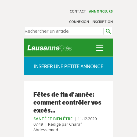
CONTACT
ANNONCEURS
CONNEXION
INSCRIPTION
INSÉRER UNE PETITE ANNONCE
Fêtes de fin d'année:
comment contrôler vos
excès...
SANTÉ ET BIEN ÊTRE
11.12.2020 -
07:49
Rédigé par Charaf
Abdessemed