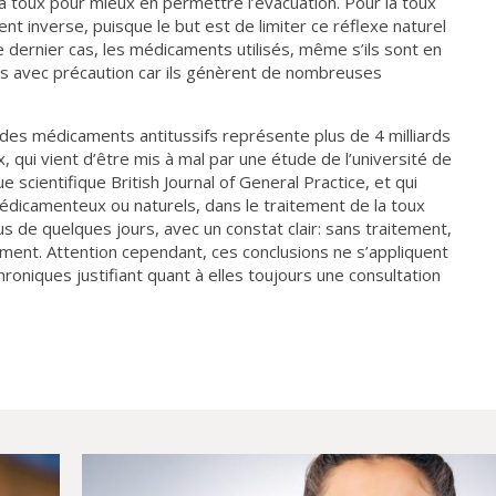
i la toux pour mieux en permettre l’évacuation. Pour la toux
ent inverse, puisque le but est de limiter ce réflexe naturel
e dernier cas, les médicaments utilisés, même s’ils sont en
ris avec précaution car ils génèrent de nombreuses
 des médicaments antitussifs représente plus de 4 milliards
 qui vient d’être mis à mal par une étude de l’université de
e scientifique British Journal of General Practice, et qui
, médicamenteux ou naturels, dans le traitement de la toux
lus de quelques jours, avec un constat clair: sans traitement,
ment. Attention cependant, ces conclusions ne s’appliquent
roniques justifiant quant à elles toujours une consultation