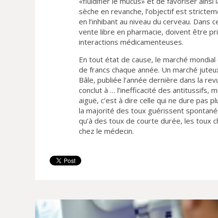
«fluidifier le mucus» et de favoriser ains
sèche en revanche, l’objectif est strictem
en l’inhibant au niveau du cerveau. Dans c
vente libre en pharmacie, doivent être p
interactions médicamenteuses.
En tout état de cause, le marché mondial
de francs chaque année. Un marché juteux,
Bâle, publiée l’année dernière dans la revu
conclut à … l’inefficacité des antitussifs
aiguë, c’est à dire celle qui ne dure pas p
la majorité des toux guérissent spontané
qu’à des toux de courte durée, les toux ch
chez le médecin.