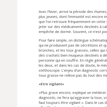
Avec l’hiver, arrive la période des rhume
plus jeunes, dont l’immunité est encore im
que l’on retrouve fréquemment en cette sa
jeter sur des médicaments destinés à cal
empêche de dormir. Souvent, ce n’est pour
Pour faire simple, on distingue schémati
qui ne produisent pas de sécrétions et qu
bronches, et les toux grasses, celles qui
des crachats bien muqueux destinés à dég
personne qui en souffre. En règle générale, 
les deux, et dans les cas de doute, le mé
stéthoscope. L’enjeu d’un diagnostic corre
toux grasse ne relève pas du tout des 
«Etre vigilant»
«Plus grave encore, explique un médecin l
diagnostic, ne fera qu’aggraver la toux, 
faut toujours être vigilant ». Dans le cas