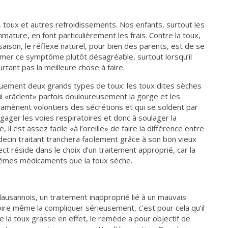
s, toux et autres refroidissements. Nos enfants, surtout les
mature, en font particulièrement les frais. Contre la toux,
ison, le réflexe naturel, pour bien des parents, est de se
mer ce symptôme plutôt désagréable, surtout lorsqu’il
tant pas la meilleure chose à faire.
quement deux grands types de toux: les toux dites sèches
i «râclent» parfois douloureusement la gorge et les
 ramènent volontiers des sécrétions et qui se soldent par
ager les voies respiratoires et donc à soulager la
il est assez facile «à l’oreille» de faire la différence entre
decin traitant tranchera facilement grâce à son bon vieux
ct réside dans le choix d’un traitement approprié, car la
mêmes médicaments que la toux sèche.
ausannois, un traitement inapproprié lié à un mauvais
voire même la compliquer sérieusement, c’est pour cela qu’il
 de la toux grasse en effet, le remède a pour objectif de