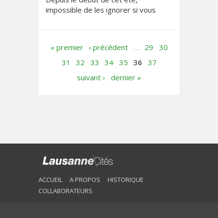
impossible de les ignorer si vous
vous baladez du côté des ports
d'Ouchy et de Vidy. A l'entrée de
chaque ponton destiné à...
« premier
‹ précédent
…
29
30
31
32
33
34
35
36
37
suivant ›
dernier »
ACCUEIL
A PROPOS
HISTORIQUE
COLLABORATEURS