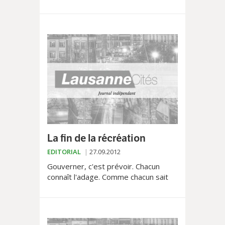
service en 2006, nous n'avions pas
hésité, il y a quelques années, à
parler de « poumon...
La fin de la récréation
EDITORIAL
27.09.2012
Gouverner, c'est prévoir. Chacun
connaît l'adage. Comme chacun sait
qu'il est toujours plus facile d'être
intelligent après…qu'avant! Reste
qu'on demeure...