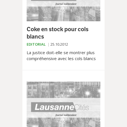
Coke en stock pour cols
blancs
EDITORIAL
25.10.2012
La justice doit-elle se montrer plus
compréhensive avec les cols blancs
stressés qu'un peu de coke détend
après le travail qu'avec la faune
habituelle des...