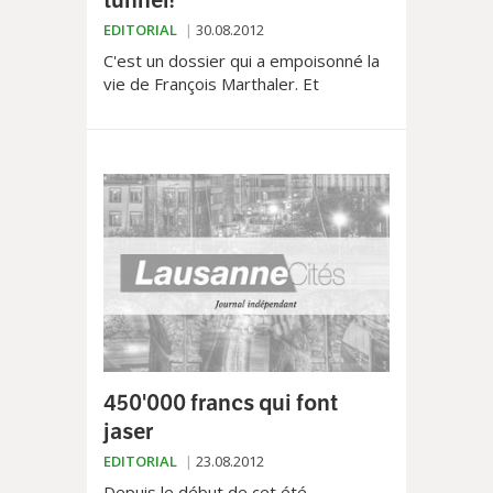
EDITORIAL
30.08.2012
C'est un dossier qui a empoisonné la
vie de François Marthaler. Et
certainement l'un de ses grands
échecs personnels: le brûlant dossier
de la route de Berne, ...
450'000 francs qui font
jaser
EDITORIAL
23.08.2012
Depuis le début de cet été,