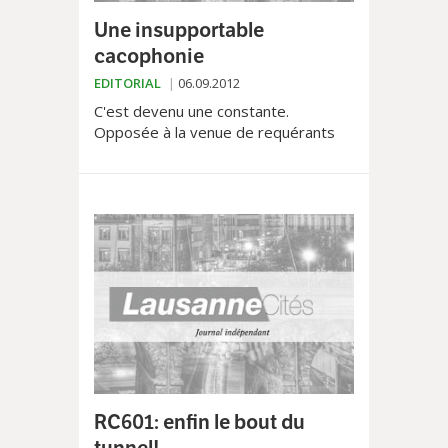
Une insupportable
cacophonie
EDITORIAL
06.09.2012
C'est devenu une constante.
Opposée à la venue de requérants
d'asile, pour certains déjà déboutés,
la population de nombreuses
communes vaudoises, appelées -...
RC601: enfin le bout du
tunnel!