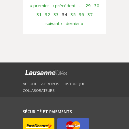
astreintes à la taxe...
« premier
‹ précédent
…
29
30
31
32
33
34
35
36
37
suivant ›
dernier »
ACCUEIL
A PROPOS
HISTORIQUE
COLLABORATEURS
SÉCURITÉ ET PAIEMENTS