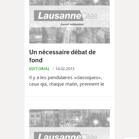
Un nécessaire débat de
fond
EDITORIAL
14.02.2013
Il y a les pendulaires «classiques»,
ceux qui, chaque matin, prennent le
train pour se rendre à leur travail. A
Genève, à Berne, à Neuchâtel ou...
ailleurs! Et...