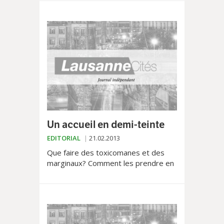
police lausannoise. Ni son combat
pour s'opposer à l...
Un accueil en demi-teinte
EDITORIAL
21.02.2013
Que faire des toxicomanes et des
marginaux? Comment les prendre en
charge et leur donner une chance de
réinsertion? Depuis longtemps, ces
questions hantent...