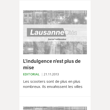
chez nous, même la passe est mieux
rémunérée qu'ailleurs....
L'indulgence n'est plus de
mise
EDITORIAL
21.11.2013
Les scooters sont de plus en plus
nombreux. Ils envahissent les villes
où, jusqu'ici, les places de parc
étaient gratuites. Mais ça pourrait
changer. Et plus...