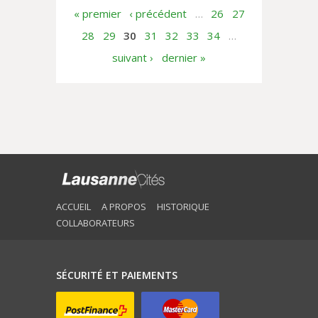
s'opposer aux mesures...
« premier
‹ précédent
…
26
27
28
29
30
31
32
33
34
…
suivant ›
dernier »
ACCUEIL
A PROPOS
HISTORIQUE
COLLABORATEURS
SÉCURITÉ ET PAIEMENTS