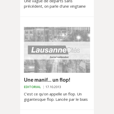
Une vague de départs sans
précédent, on parle d'une vingtaine
ces deux dernières années, la
fermeture de plusieurs salons et une
ambiance pour le moins morose,...
Une manif... un flop!
EDITORIAL
17.10.2013
C'est ce qu'on appelle un flop. Un
gigantesque flop. Lancée par le biais
de la page Facebook «Touche pas à
mes nuits lausannoises» pour