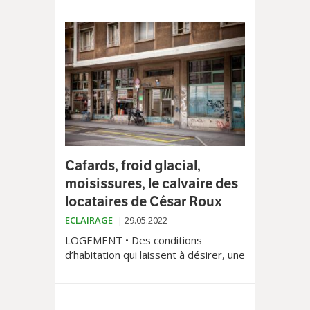
pour faire baisser la facture des
Lausannois.
Cafards, froid glacial,
moisissures, le calvaire des
locataires de César Roux
ECLAIRAGE
29.05.2022
LOGEMENT • Des conditions
d’habitation qui laissent à désirer, une
grogne qui grandit et une attente
sans fin. Après Bellevaux, c’est au
tour d’habitants de la rue Dr. César-