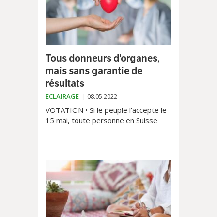
Tous donneurs d'organes,
mais sans garantie de
résultats
ECLAIRAGE
08.05.2022
VOTATION • Si le peuple l’accepte le
15 mai, toute personne en Suisse
sera donneuse d’organes sauf si elle
s’y sera explicitement opposée de
son vivant. Selon des experts de
l’UNIL, personne ne peut prédire en
revanche si cette nouvelle disposition
aura un impact positif, tant les
facteurs entrant en ligne de compte
sont nombreux.