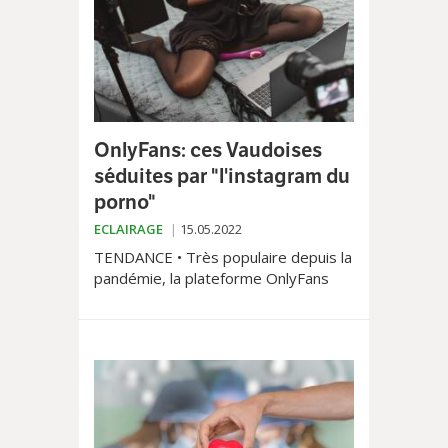
OnlyFans: ces Vaudoises
séduites par "l'instagram du
porno"
ECLAIRAGE
15.05.2022
TENDANCE • Très populaire depuis la
pandémie, la plateforme OnlyFans
permet de monnayer ses charmes en
ligne. Rencontre avec trois femmes
qui ont décidé de franchir le pas. Pour
arrondir leurs fins de mois, s’exhiber
sans contrainte ou par simple jeu.