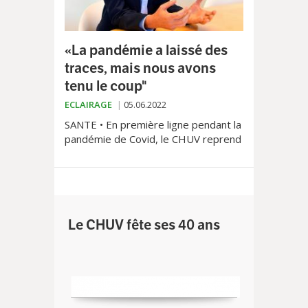
«La pandémie a laissé des
traces, mais nous avons
tenu le coup"
ECLAIRAGE
05.06.2022
SANTE • En première ligne pendant la
pandémie de Covid, le CHUV reprend
un semblant de normalité. Gestion
des retards, revendications du
personnel, conséquences financières,
le point avec son directeur Philippe
Eckert.
Le CHUV fête ses 40 ans