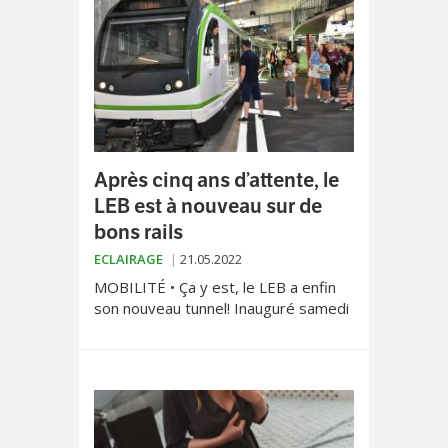
un père de famille en est venu aux
mains avec un motard.
Après cinq ans d’attente, le
LEB est à nouveau sur de
bons rails
ECLAIRAGE
21.05.2022
MOBILITÉ • Ça y est, le LEB a enfin
son nouveau tunnel! Inauguré samedi
dernier 14 mai en présence des
autorités cantonales et municipales,
l’ouvrage de 1,7 kilomètre reliant les
gares d’Union-Prilly et de Lausanne-
Chauderon aura nécessité plus de
cinq ans de travaux.