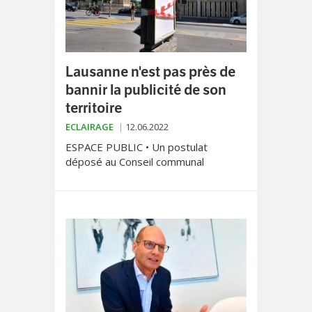
Lausanne n'est pas près de
bannir la publicité de son
territoire
ECLAIRAGE
12.06.2022
ESPACE PUBLIC • Un postulat
déposé au Conseil communal
demande à la Municipalité d’envisager
l’interdiction pure et simple de toute
publicité commerciale dans l’espace
public lausannois. La Ville, qui
engrange chaque année trois millions
de francs de redevances, juge l’idée
contreproductive.