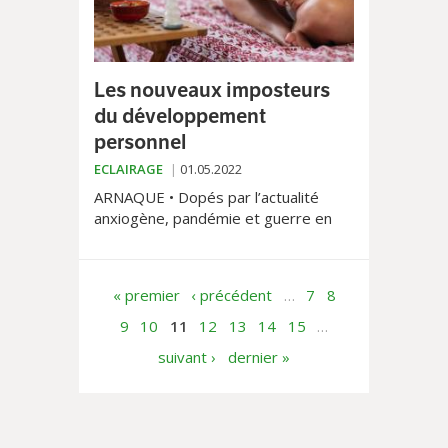
Les nouveaux imposteurs
du développement
personnel
ECLAIRAGE
01.05.2022
ARNAQUE • Dopés par l’actualité
anxiogène, pandémie et guerre en
Ukraine en tête, les faux coachs de
vie et autres experts improvisés de
la psychologie positive pullulent à
« premier
‹ précédent
…
7
8
Lausanne. Ce nouveau «marché du
bonheur» fait chaque jour de
9
10
11
12
13
14
15
…
nouvelles victimes.
suivant ›
dernier »