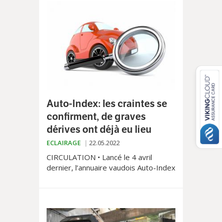
Roux de manifester leur impatience.
Une conseillère communale
empoigne le sujet en déposant une
question écrite auprès de la
Municipalité.
Auto-Index: les craintes se
confirment, de graves
dérives ont déjà eu lieu
ECLAIRAGE
22.05.2022
CIRCULATION • Lancé le 4 avril
dernier, l’annuaire vaudois Auto-Index
permet de retrouver le propriétaire
d’un véhicule en quelques clics. Un
mois après sa mise en ligne, les
premiers abus se multiplient: une
jeune Lausannoise a été harcelée et