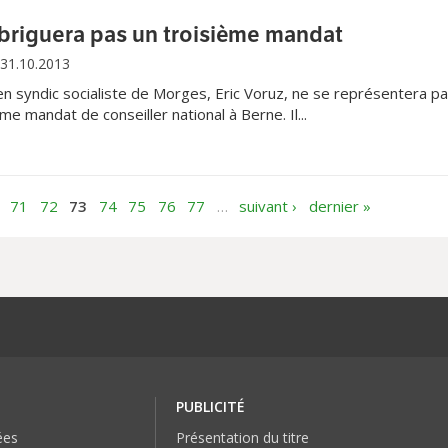
 briguera pas un troisième mandat
31.10.2013
n syndic socialiste de Morges, Eric Voruz, ne se représentera p
e mandat de conseiller national à Berne. Il...
71
72
73
74
75
76
77
…
suivant ›
dernier »
PUBLICITÉ
ées
Présentation du titre