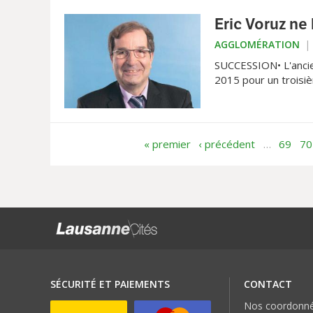
Eric Voruz ne
AGGLOMÉRATION
SUCCESSION• L'ancie
2015 pour un troisièm
« premier
‹ précédent
…
69
70
SÉCURITÉ ET PAIEMENTS
CONTACT
Nos coordonn