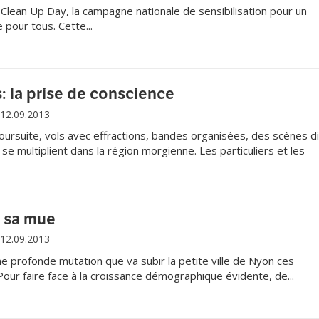
Clean Up Day, la campagne nationale de sensibilisation pour un
 pour tous. Cette...
 la prise de conscience
12.09.2013
oursuite, vols avec effractions, bandes organisées, des scènes d
se multiplient dans la région morgienne. Les particuliers et les
dé de ne plus se laisser faire, surtout à l'approche de l'hiver, sa
lages.
 sa mue
12.09.2013
e profonde mutation que va subir la petite ville de Nyon ces
our faire face à la croissance démographique évidente, de...