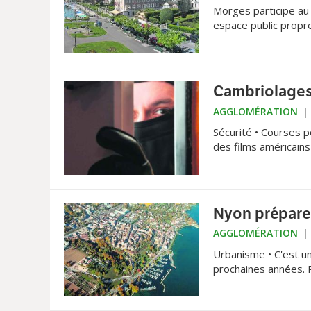
Morges participe au 
espace public propre
Cambriolages:
AGGLOMÉRATION
Sécurité • Courses p
des films américains 
commerçants ont déci
propice aux cambrio
Nyon prépare
AGGLOMÉRATION
Urbanisme • C'est un
prochaines années. P