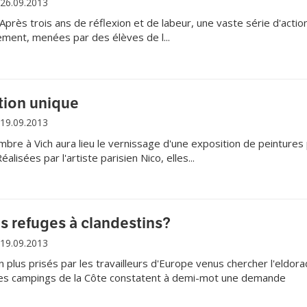
26.09.2013
 Après trois ans de réflexion et de labeur, une vaste série d'actio
ement, menées par des élèves de l...
tion unique
19.09.2013
re à Vich aura lieu le vernissage d'une exposition de peintures
éalisées par l'artiste parisien Nico, elles...
 refuges à clandestins?
19.09.2013
 plus prisés par les travailleurs d'Europe venus chercher l'eldor
 les campings de la Côte constatent à demi-mot une demande
estins. En avouant également vouloir lutter contre ces pratiques
rgement sous tente ou caravane.