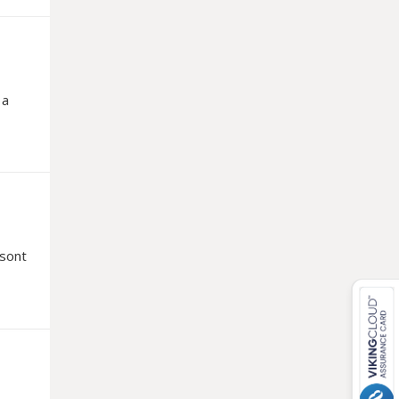
 a
 sont