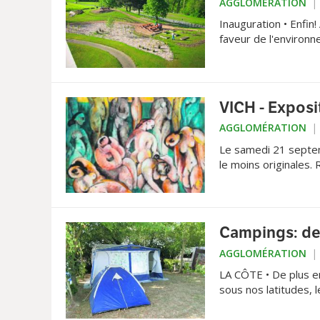
AGGLOMÉRATION
Inauguration • Enfin!
faveur de l'environn
VICH - Exposi
AGGLOMÉRATION
Le samedi 21 septemb
le moins originales. R
Campings: des
AGGLOMÉRATION
LA CÔTE • De plus en
sous nos latitudes,
croissante des cland
contraires à l'hébe