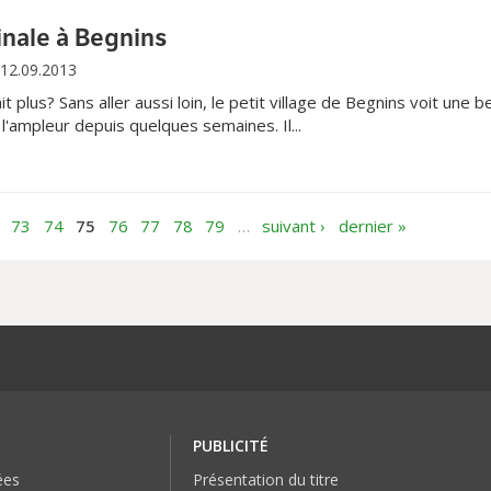
ginale à Begnins
12.09.2013
ait plus? Sans aller aussi loin, le petit village de Begnins voit une be
 l'ampleur depuis quelques semaines. Il...
73
74
75
76
77
78
79
…
suivant ›
dernier »
PUBLICITÉ
ées
Présentation du titre