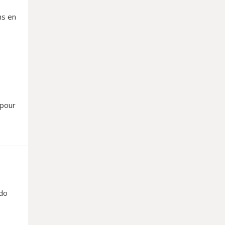
ns en
 pour
ado