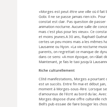
«Morges est peut-être une ville où il fait 
Gobi. Il ne se passe jamais rien ici!». Pou
constat est clair. Pas question de passer u
animation nocturne. Aucune salle de conce
mais c'est plus pour les vieux». Ce cons
et moins jeunes.A 30 ans, Raphaël Guénat
certes un peu moins mais a les mêmes hab
Lausanne ou Nyon. «La vie nocturne music
parents, on regrettait ce manque de dyna
dans ce sens: «A mon époque, on râlait dé
Maintenant, je fais le taxi jusqu'à Lausan
Riche culturellement
Côté manifestations, Morges a pourtant de
est un succès. Entre fin mai et début jui
moment à Morges-sous-Rire. Lorsque septe
d'amoureux de l'écrit au bord du lac. Ave
Morges dispose d'une offre culturelle rich
Bell's pub essaie de faire bouger les chos