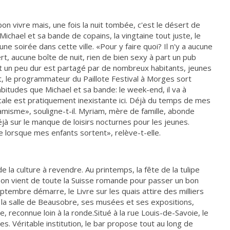
bon vivre mais, une fois la nuit tombée, c'est le désert de
r Michael et sa bande de copains, la vingtaine tout juste, le
ne soirée dans cette ville. «Pour y faire quoi? Il n'y a aucune
rt, aucune boîte de nuit, rien de bien sexy à part un pub
tat un peu dur est partagé par de nombreux habitants, jeunes
, le programmateur du Paillote Festival à Morges sort
itudes que Michael et sa bande: le week-end, il va à
ale est pratiquement inexistante ici. Déjà du temps de mes
misme», souligne-t-il. Myriam, mère de famille, abonde
jà sur le manque de loisirs nocturnes pour les jeunes.
ne lorsque mes enfants sortent», relève-t-elle.
 la culture à revendre. Au printemps, la fête de la tulipe
n, on vient de toute la Suisse romande pour passer un bon
mbre démarre, le Livre sur les quais attire des milliers
c la salle de Beausobre, ses musées et ses expositions,
e, reconnue loin à la ronde.Situé à la rue Louis-de-Savoie, le
es. Véritable institution, le bar propose tout au long de