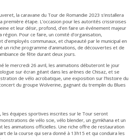
ouveret, la caravane du Tour de Romandie 2023 s’installera
la première étape. L’occasion pour les autorités crissiroises
reine et leur désir, profond, d’en faire un événement majeur
a région. Pour ce faire, un comité d’organisation,
t d’employés communaux, et chapeauté par le municipal en
té un riche programme d’animations, de découvertes et de
ambiance de fête durant deux jours.
né le mercredi 26 avril, les animations débuteront le jour
rologue sur écran géant dans les arènes de Chisaz, et se
ration de vélo acrobatique, une exposition sur l’histoire du
e concert du groupe Wolverine, gagnant du tremplin du Blues
h, les équipes sportives inscrites sur le Tour seront
émonstrations de vélo scie, vélo blender, un gymkhana et un
 les animations officielles. Une riche offre de restauration
rt de la course qui sera donné à 13h15 et qui conduira les