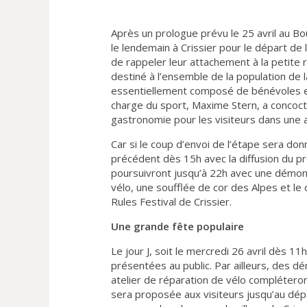
Après un prologue prévu le 25 avril au B
le lendemain à Crissier pour le départ de 
de rappeler leur attachement à la petite 
destiné à l’ensemble de la population de l
essentiellement composé de bénévoles e
charge du sport, Maxime Stern, a concoc
gastronomie pour les visiteurs dans une 
Car si le coup d’envoi de l’étape sera don
précédent dès 15h avec la diffusion du p
poursuivront jusqu’à 22h avec une démonst
vélo, une soufflée de cor des Alpes et l
Rules Festival de Crissier.
Une grande fête populaire
Le jour J, soit le mercredi 26 avril dès 11
présentées au public. Par ailleurs, des d
atelier de réparation de vélo compléteront
sera proposée aux visiteurs jusqu’au dépa