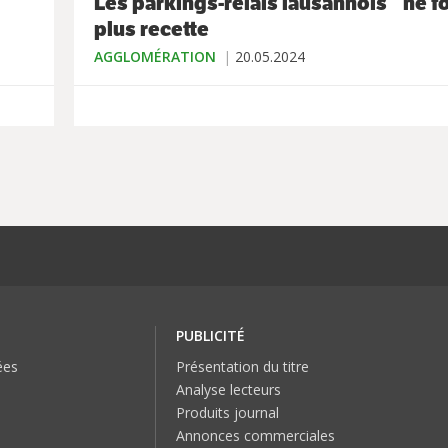
Les parkings-relais lausannois ne f
plus recette
AGGLOMÉRATION
20.05.2024
PUBLICITÉ
ées
Présentation du titre
Analyse lecteurs
Produits journal
Annonces commerciales