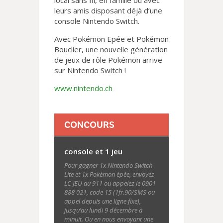
local sans fil, en famille ou avec
leurs amis disposant déjà d’une
console Nintendo Switch.
Avec Pokémon Epée et Pokémon
Bouclier, une nouvelle génération
de jeux de rôle Pokémon arrive
sur Nintendo Switch !
www.nintendo.ch
CONCOURS
console et 1 jeu
Pour gagner 1x Nintendo Switch
Lite et 1x Pokémon épée, envoyez
LC JEU au 911 ou appelez le 0901
888 021, code 15 (1fr.90/SMS ou
appel depuis une ligne fixe),
jusqu’au lundi 9 décembre à
minuit. Ou en nous envoyant une