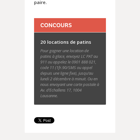
paire.
CONCOURS
20 locations de patins
Pour gagner une location de
patins à glace, envoyez LC PAT au
911 ou appelez le 0901 888 021,
code 11 (1fr.90/SMS ou appel
depuis une ligne fixe), jusqu’au
lundi 2 décembre à minuit. Ou en
nous envoyant une carte postale à
Av. d’Echallens 17, 1004
Lausanne.