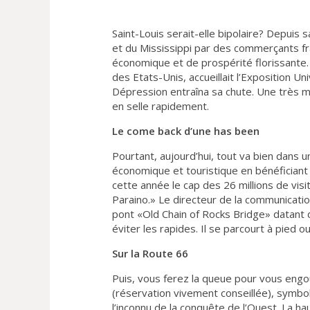
Saint-Louis serait-elle bipolaire? Depuis 
et du Mississippi par des commerçants fra
économique et de prospérité florissante. 
des Etats-Unis, accueillait l’Exposition 
Dépression entraîna sa chute. Une très m
en selle rapidement.
Le come back d’une has been
Pourtant, aujourd’hui, tout va bien dans u
économique et touristique en bénéficiant 
cette année le cap des 26 millions de visi
Paraino.» Le directeur de la communicati
pont «Old Chain of Rocks Bridge» datant 
éviter les rapides. Il se parcourt à pied ou
Sur la Route 66
Puis, vous ferez la queue pour vous engo
(réservation vivement conseillée), symbole
l’inconnu de la conquête de l’Ouest. La h