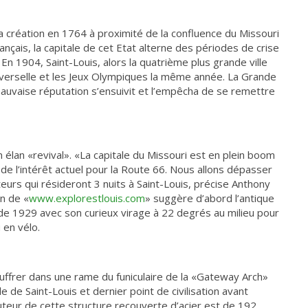
sa création en 1764 à proximité de la confluence du Missouri
nçais, la capitale de cet Etat alterne des périodes de crise
En 1904, Saint-Louis, alors la quatrième plus grande ville
Universelle et les Jeux Olympiques la même année. La Grande
auvaise réputation s’ensuivit et l’empêcha de se remettre
n élan «revival». «La capitale du Missouri est en plein boom
de l’intérêt actuel pour la Route 66. Nous allons dépasser
teurs qui résideront 3 nuits à Saint-Louis, précise Anthony
on de «
www.explorestlouis.com
» suggère d’abord l’antique
de 1929 avec son curieux virage à 22 degrés au milieu pour
 en vélo.
uffrer dans une rame du funiculaire de la «Gateway Arch»
 de Saint-Louis et dernier point de civilisation avant
auteur de cette structure recouverte d’acier est de 192