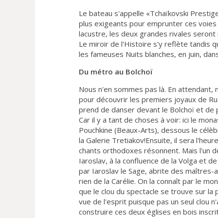
Le bateau s'appelle «Tchaïkovski Prestige»
plus exigeants pour emprunter ces voies s
lacustre, les deux grandes rivales seron
Le miroir de l'Histoire s'y reflète tandis
les fameuses Nuits blanches, en juin, dans
Du métro au Bolchoï
Nous n'en sommes pas là. En attendant,
pour découvrir les premiers joyaux de Ru
prend de danser devant le Bolchoï et de pr
Car il y a tant de choses à voir: ici le mo
Pouchkine (Beaux-Arts), dessous le célèb
la Galerie Tretiakov!Ensuite, il sera l'heur
chants orthodoxes résonnent. Mais l'un d
Iaroslav, à la confluence de la Volga et de
par Iaroslav le Sage, abrite des maîtres-a
rien de la Carélie. On la connaît par le 
que le clou du spectacle se trouve sur la p
vue de l'esprit puisque pas un seul clou n'a
construire ces deux églises en bois inscr