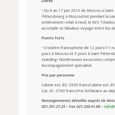
Dates
• Du 6 au 17 juin 2013 de Moscou à Saint-
Pétersbourg à MoscouSoit pendant la sai
entièrement refait à neuf, le M/S Tchaïkov
accomplir ce fabuleux voyage entre les de
Points forts
• Croisière francophone de 12 jours/11 
jours à Moscou et 3 jours à Saint Péters
standing• Nombreuses excursions compri
Accompagnement spécialisé
Prix par personne
Cabine ext. B2: 2950 francsCabine ext. B
Cat. A1: 3700 francsPrix forfaitaire au dé
Renseignements détaillés auprès de Histo
021.351.27.25 – Fax 021.320.41.06 –
info@