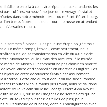
. Il fallait bien cela à ce navire répondant aux standards les
i particulières. Au neuvième jour de ce voyage fluvial et
t réunies dans notre mémoire: Moscou et Saint-Pétersbourg.
 que l'on tente, à bord, quelques cours de russe en attendant
 le «Versailles russe».
 nous sommes à Moscou. Pas pour une étape obligée mais
ssie. En même temps, l'envie (l'envie seulement) nous
ofiter aussi de sa transformation en ville du XXIe siècle.
nastère Niovodivitchi ou le Palais des Armures, là le musée
re métro de Moscou. Et comment ne pas choisir en priorité
e de lever l'ancre et d'appareiller en direction d'Ouglitch. Les
es bijoux de cette découverte fluviale est assurément
 la Kotorosl. Cette cité du tout début du XIe siècle, fondée
rtisans réputés.Si nous avions pris l'avion, nous ne saurions
monastère d'Old Valaam sur le lac Ladoga. Osera-t-on avouer
etite île de Kiji, sur le lac Onega? Ce ne serait alors qu'une
 été utilisé (sauf pour tenir les tuiles de pins) pour
ites au Patrimoine de l'Unesco, dont la Transfiguration avec