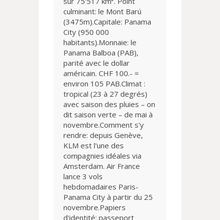
sur 75'517 km². Point
culminant: le Mont Barú
(3475m).Capitale: Panama
City (950 000
habitants).Monnaie: le
Panama Balboa (PAB),
parité avec le dollar
américain. CHF 100.- =
environ 105 PAB.Climat :
tropical (23 à 27 degrés)
avec saison des pluies – on
dit saison verte – de mai à
novembre.Comment s'y
rendre: depuis Genève,
KLM est l'une des
compagnies idéales via
Amsterdam. Air France
lance 3 vols
hebdomadaires Paris-
Panama City à partir du 25
novembre.Papiers
d'identité: passeport