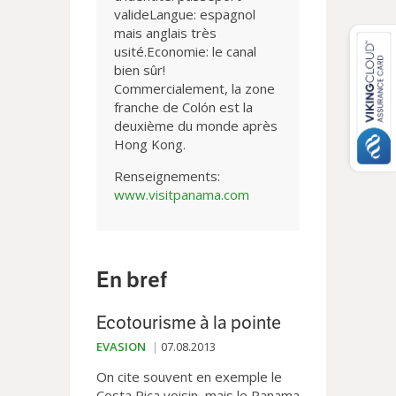
valideLangue: espagnol
mais anglais très
usité.Economie: le canal
bien sûr!
Commercialement, la zone
franche de Colón est la
deuxième du monde après
Hong Kong.
Renseignements:
www.visitpanama.com
En bref
Ecotourisme à la pointe
EVASION
07.08.2013
On cite souvent en exemple le
Costa Rica voisin, mais le Panama