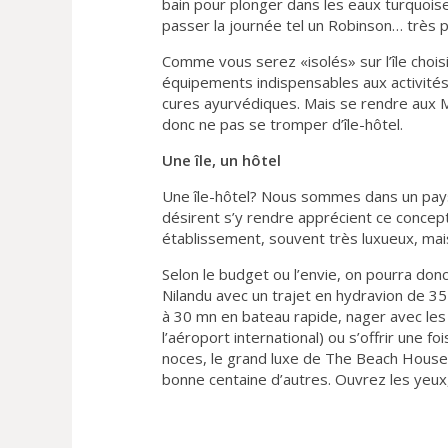
bain pour plonger dans les eaux turquois
passer la journée tel un Robinson… très pr
Comme vous serez «isolés» sur l’île chois
équipements indispensables aux activités 
cures ayurvédiques. Mais se rendre aux 
donc ne pas se tromper d’île-hôtel.
Une île, un hôtel
Une île-hôtel? Nous sommes dans un pays d
désirent s’y rendre apprécient ce concept 
établissement, souvent très luxueux, mais 
Selon le budget ou l’envie, on pourra donc 
Nilandu avec un trajet en hydravion de 35 
à 30 mn en bateau rapide, nager avec les 
l’aéroport international) ou s’offrir une 
noces, le grand luxe de The Beach House à 
bonne centaine d’autres. Ouvrez les yeux,