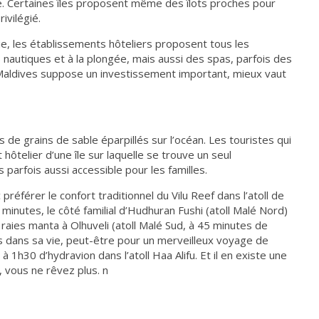
e. Certaines îles proposent même des îlots proches pour
ivilégié.
ie, les établissements hôteliers proposent tous les
nautiques et à la plongée, mais aussi des spas, parfois des
Maldives suppose un investissement important, mieux vaut
e grains de sable éparpillés sur l’océan. Les touristes qui
hôtelier d’une île sur laquelle se trouve un seul
parfois aussi accessible pour les familles.
préférer le confort traditionnel du Vilu Reef dans l’atoll de
minutes, le côté familial d’Hudhuran Fushi (atoll Malé Nord)
raies manta à Olhuveli (atoll Malé Sud, à 45 minutes de
fois dans sa vie, peut-être pour un merveilleux voyage de
1h30 d’hydravion dans l’atoll Haa Alifu. Et il en existe une
 vous ne rêvez plus. n