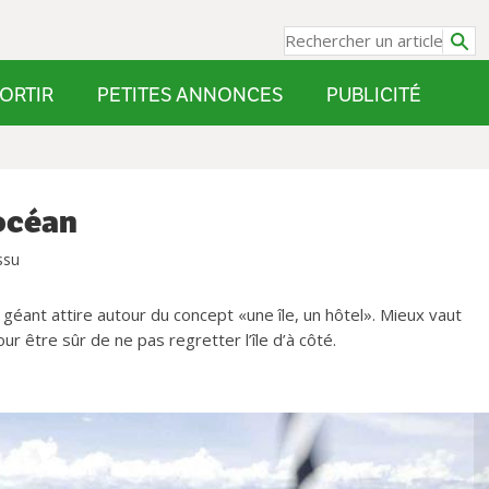
ORTIR
PETITES ANNONCES
PUBLICITÉ
’océan
ssu
 géant attire autour du concept «une île, un hôtel». Mieux vaut
r être sûr de ne pas regretter l’île d’à côté.