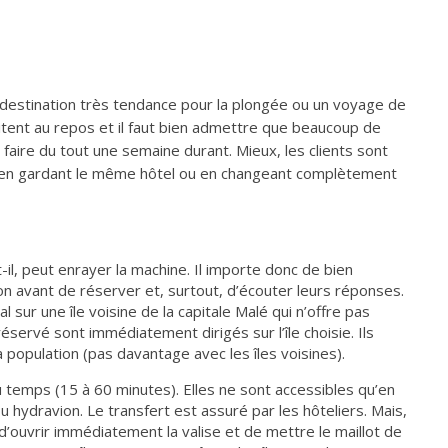
destination très tendance pour la plongée ou un voyage de
itent au repos et il faut bien admettre que beaucoup de
faire du tout une semaine durant. Mieux, les clients sont
 en gardant le même hôtel ou en changeant complètement
t-il, peut enrayer la machine. Il importe donc de bien
ion avant de réserver et, surtout, d’écouter leurs réponses.
l sur une île voisine de la capitale Malé qui n’offre pas
 réservé sont immédiatement dirigés sur l’île choisie. Ils
 population (pas davantage avec les îles voisines).
 du temps (15 à 60 minutes). Elles ne sont accessibles qu’en
u hydravion. Le transfert est assuré par les hôteliers. Mais,
 d’ouvrir immédiatement la valise et de mettre le maillot de