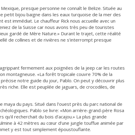
 Mexique, presque personne ne connaît le Belize. Située au
e petit bijou baigne dans les eaux turquoise de la mer des
t est immédiat. Le chauffeur Rick nous accueille avec un
eniez de la Suisse car nous avons très peu de touristes
eux gardé de Mère Nature.» Durant le trajet, cette réalité
llé de collines et de rivières ne s’interrompt presque
agrippant fermement aux poignées de la jeep car les routes
on montagneuse. «La forêt tropicale couvre 70% de la
précise notre guide du jour, Pablo. On peut y découvrir plus
ès riche. Elle est peuplée de jaguars, de crocodiles, de
te maya du pays. Situé dans l’ouest près du parc national de
archéologiques. Pablo se livre: «Mon arrière-grand-père Rosa
 qu’il recherchait du bois d’acajou.» La plus grande
lmine à 42 mètres au cœur d’une jungle touffue animée par
ommet y est tout simplement époustouflante.