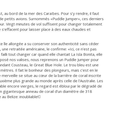
st, au bord de la mer des Caraïbes. Pour s’y rendre, il faut
de petits avions. Surnommés «Puddle Jumper», ces derniers
 jour. Vingt minutes de vol suffisent pour changer totalement
s’effacent pour laisser place à des eaux chaudes et
e île allongée a su conserver son authenticité sans céder
une retraitée américaine, le confirme: «Ici, ce n’est pas
lli tout changer car quand elle chantait La Isla Bonita, elle
éposé nos valises, nous reprenons un Puddle Jumper pour
andant Cousteau, le Great Blue Hole. Le trou bleu est une
tres. Il fait le bonheur des plongeurs, mais c’est en le
 merveille se situe au cœur de la barrière de corail inscrite
uxième plus grande au monde après celle de l’Australie. Les
le encore vierges, le regard est ébloui par le dégradé de
r un gigantesque anneau de corail d’un diamètre de 318
au Belize: inoubliable!