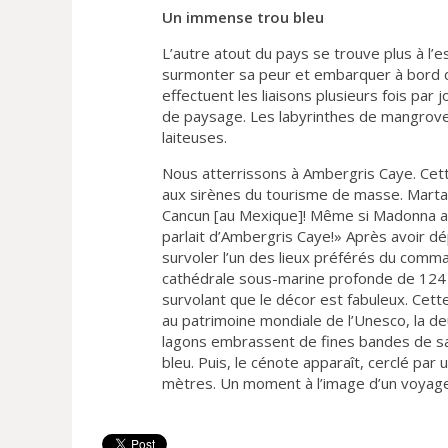
Un immense trou bleu
L’autre atout du pays se trouve plus à l’e
surmonter sa peur et embarquer à bord 
effectuent les liaisons plusieurs fois par
de paysage. Les labyrinthes de mangrove 
laiteuses.
Nous atterrissons à Ambergris Caye. Cett
aux sirènes du tourisme de masse. Marta, 
Cancun [au Mexique]! Même si Madonna a fai
parlait d’Ambergris Caye!» Après avoir d
survoler l’un des lieux préférés du comm
cathédrale sous-marine profonde de 124 mè
survolant que le décor est fabuleux. Cette
au patrimoine mondiale de l’Unesco, la de
lagons embrassent de fines bandes de sab
bleu. Puis, le cénote apparaît, cerclé pa
mètres. Un moment à l’image d’un voyage 