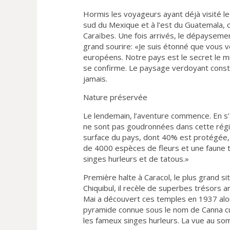
Hormis les voyageurs ayant déjà visité le
sud du Mexique et à l’est du Guatemala, c
Caraïbes. Une fois arrivés, le dépaysemen
grand sourire: «Je suis étonné que vous v
européens. Notre pays est le secret le mi
se confirme. Le paysage verdoyant conste
jamais.
Nature préservée
Le lendemain, l’aventure commence. En s’
ne sont pas goudronnées dans cette régi
surface du pays, dont 40% est protégée, 
de 4000 espèces de fleurs et une faune tr
singes hurleurs et de tatous.»
Première halte à Caracol, le plus grand si
Chiquibul, il recèle de superbes trésors 
Mai a découvert ces temples en 1937 alors
pyramide connue sous le nom de Canna cu
les fameux singes hurleurs. La vue au s