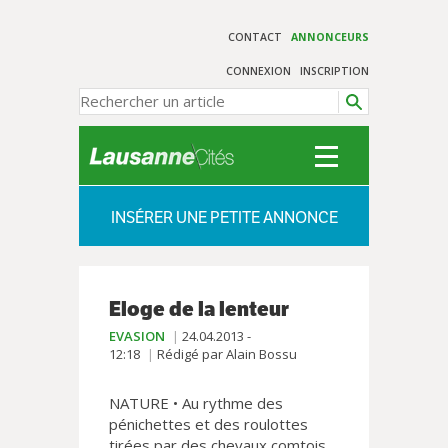
CONTACT
ANNONCEURS
CONNEXION
INSCRIPTION
INSÉRER UNE PETITE ANNONCE
Eloge de la lenteur
EVASION
24.04.2013 -
12:18
Rédigé par Alain Bossu
NATURE • Au rythme des
pénichettes et des roulottes
tirées par des chevaux comtois,