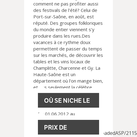
comment ne pas profiter aussi
des festivals de l'été? Celui de
Port-sur-Saône, en août, est
réputé. Des groupes folkloriques
du monde entier viennent s'y
produire dans les rues.Des
vacances à ce rythme doux
permettent de passer du temps
sur les marchés, de découvrir les
tables et les vins locaux de
Champlitte, Charcenne et Gy. La
Haute-Saône est un
département où l'on mange bien,
et pas seulement la célèbre
pochouse (matelote de poissons
OÙ SE NICHE LE
d'eau douce) dont chacun
prétend détenir la recette
authentique.
Du 01.06.2012 au
PRÉCIEUX DANS
01.06.2015.
Lieu: mudac .
PRIX DE
LE BIJOU
http://www.lausanne.ch/UploadedASP/2115