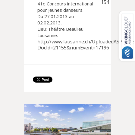
DocId=21155&numEvent=17154
41e Concours international
LAUSANNE 2013
CONTEMPORAIN?
pour jeunes danseurs.
Du 27.01.2013 au
02.02.2013.
En bref
Lieu: Théâtre Beaulieu
Lausanne.
http://www.lausanne.ch/UploadedASP/2115
DocId=21155&numEvent=17196