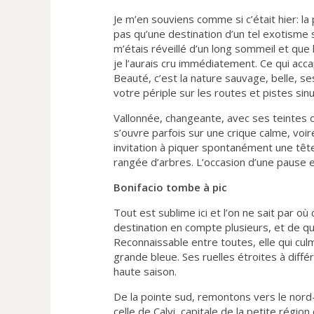
Je m’en souviens comme si c’était hier: la
pas qu’une destination d’un tel exotisme 
m’étais réveillé d’un long sommeil et que 
je l’aurais cru immédiatement. Ce qui accap
Beauté, c’est la nature sauvage, belle, 
votre périple sur les routes et pistes sin
Vallonnée, changeante, avec ses teintes osc
s’ouvre parfois sur une crique calme, vo
invitation à piquer spontanément une tête
rangée d’arbres. L’occasion d’une pause 
Bonifacio tombe à pic
Tout est sublime ici et l’on ne sait par o
destination en compte plusieurs, et de quel
Reconnaissable entre toutes, elle qui cul
grande bleue. Ses ruelles étroites à diffé
haute saison.
De la pointe sud, remontons vers le nord
celle de Calvi, capitale de la petite région