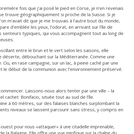
 première fois que j’ai posé le pied en Corse, je n’en revenais
se trouve géographiquement si proche de la Suisse. Si je
l’on m’avait dit que je me trouvais à l’autre bout du monde,
are d’emblée les yeux, l’odorat, en arrivant sur l’île de
ses senteurs typiques, qui vous accompagnent tout au long de
ueuses.
illant entre le brun et le vert selon les saisons, elle
ire déserte, débouchant sur la Méditerranée. Comme une
. Ou, en rase campagne, sur un lac, à peine caché par une
et le début de la communion avec l’environnement préservé.
ù commencer. Laissons-nous alors tenter par une ville – la
 cachet: Bonifacio, située tout au sud de l’île.
mine à 60 mètres, sur des falaises blanches surplombant la
rents niveaux se laissent parcourir sans stress, y compris en
-ouest pour nous «attaquer» à une citadelle imprenable,
 de la Balagne. Elle offre une vue mirifique sur la chaîne du