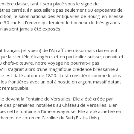
ère classe, tant il sera placé sous le signe de
ètres carrés, il n'accueillera pas seulement 60 exposants de
tion, le Salon national des Antiquaires de Bourg-en-Bresse
e 30 chefs-d'œuvre qui feraient le bonheur de très grands
n'avaient jamais été exposés.
 français (et voisin) de l'Ain affiche désormais clairement
que la clientèle étrangère, et en particulier suisse, connaît et
0 chefs-d'œuvre, notre voyage ne pourrait-il pas
Il s'agirait alors d'une magnifique crédence bressanne à
ime est daté autour de 1820. Il est considéré comme le plus
es frontières avec un bol à hostie en argent massif datant
st remarquable.
le devant la Fontaine de Versailles. Elle a été créée par
ne des premières installées au Château de Versailles. Bien
ue, cette fontaine a l'âme voyageuse. Elle a été achetée en
 champs de coton en Caroline du Sud (Etats-Unis).