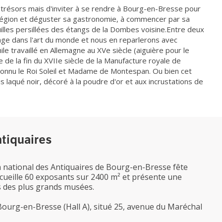
es trésors mais d'inviter à se rendre à Bourg-en-Bresse pour
a région et déguster sa gastronomie, à commencer par sa
uilles persillées des étangs de la Dombes voisine.Entre deux
age dans l'art du monde et nous en reparlerons avec
le travaillé en Allemagne au XVe siècle (aiguière pour le
e de la fin du XVIIe siècle de la Manufacture royale de
reconnu le Roi Soleil et Madame de Montespan. Ou bien cet
 laqué noir, décoré à la poudre d'or et aux incrustations de
ntiquaires
on national des Antiquaires de Bourg-en-Bresse fête
ccueille 60 exposants sur 2400 m² et présente une
s des plus grands musées.
ourg-en-Bresse (Hall A), situé 25, avenue du Maréchal