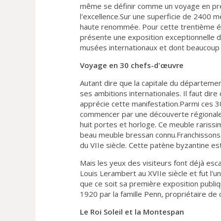
même se définir comme un voyage en premi
l'excellence.Sur une superficie de 2400 m
haute renommée. Pour cette trentième édi
présente une exposition exceptionnelle d
musées internationaux et dont beaucoup 
Voyage en 30 chefs-d'œuvre
Autant dire que la capitale du département
ses ambitions internationales. Il faut dire 
apprécie cette manifestation.Parmi ces 3
commencer par une découverte régionale? 
huit portes et horloge. Ce meuble rariss
beau meuble bressan connu.Franchissons l
du VIIe siècle. Cette patène byzantine e
Mais les yeux des visiteurs font déjà esca
Louis Lerambert au XVIIe siècle et fut l'u
que ce soit sa première exposition publiq
1920 par la famille Penn, propriétaire de
Le Roi Soleil et la Montespan