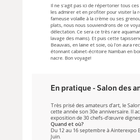
Il ne s'agit pas ici de répertorier tous c
les admirer et en profiter pour visiter l
fameuse volaille à la crème ou ses greno
plats, nous nous souviendrons de ce voy
délectation. Ce sera ce très rare aquamani
lavage des mains). Et puis cette tapisseri
Beauvais, en laine et soie, où l'on aura 
étonnant cabinet-écritoire Namban en bois
nacre. Bon voyage!
En pratique - Salon des a
Très prisé des amateurs d’art, le Sal
cette année son 30e anniversaire. Il a
exposition de 30 chefs-d’œuvre digne
Quand et où?
Du 12 au 16 septembre à Ainterexpo B
Juin.