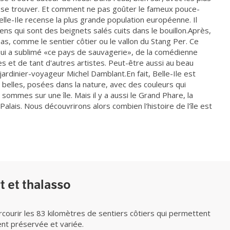
isse trouver. Et comment ne pas goûter le fameux pouce-
elle-Ile recense la plus grande population européenne. Il
ns qui sont des beignets salés cuits dans le bouillon.Après,
, comme le sentier côtier ou le vallon du Stang Per. Ce
ui a sublimé «ce pays de sauvagerie», de la comédienne
s et de tant d'autres artistes. Peut-être aussi au beau
ardinier-voyageur Michel Damblant.En fait, Belle-Ile est
 belles, posées dans la nature, avec des couleurs qui
ommes sur une île. Mais il y a aussi le Grand Phare, la
Palais. Nous découvrirons alors combien l'histoire de l'île est
 et thalasso
rcourir les 83 kilomètres de sentiers côtiers qui permettent
nt préservée et variée.