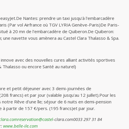
easyJet.De Nantes: prendre un taxi jusqu'à l'embarcadère
Paris (Par vol Airfrance où TGV LYRIA Genève-Paris)De Paris-
situé à 20 mn de l'embarcadère de Quiberon.De Quiberon:
in; une navette vous amènera au Castel Clara Thalasso & Spa.
) innove avec des nouvelles cures alliant activités sportives
& Thalasso ou encore Santé au naturel)
bre et petit déjeuner avec 3 demi-journées de
208 francs) et par jour (valable jusqu'au 12 juillet).Pour les
 notre Rêve d'une île; séjour de 6 nuits en demi-pension
à partir de 157 €/pers. (195 francs)et par jour.
clara.comreservation@castel
-clara.com0033 297 31 84
r:
www.belle-ile.com