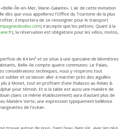
«Belle-Île-en-Mer, Marie-Galante». L'air de cette invitation
ille dès que vous appellerez l'Office du Tourisme de la plus
rofiter, il importera de se renseigner pour le transport
mpagniedesiles.com
) n'accepte que les piétons. Quant à la
ane.fr
), la réservation est obligatoire pour les vélos, motos,
uperficie de 84 km² et se situe à une quinzaine de kilomètres
bitants, Belle-Ile compte quatre communes: Le Palais,
es considérations techniques, nous y respirons tout
out oublier et se laisser aller à marcher près des aiguilles
 plu à Monet, tout en profitant d'une thalasso au Relais &
ulphar pour témoin. Et si la table est aussi une manière de
ardouin (dans ce même établissement) aura d'autant plus de
leu Manière Verte, une expression typiquement belliloise
hangeantes de l'océan.
 se trouve autour de nous. Dans l'eau, bien sûr, avec les plus