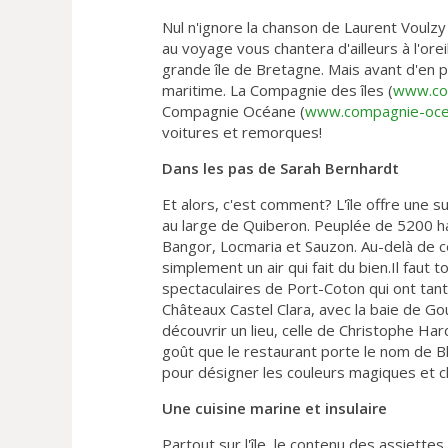
Nul n'ignore la chanson de Laurent Voulzy 
au voyage vous chantera d'ailleurs à l'ore
grande île de Bretagne. Mais avant d'en p
maritime. La Compagnie des îles (
www.co
Compagnie Océane (
www.compagnie-oce
voitures et remorques!
Dans les pas de Sarah Bernhardt
Et alors, c'est comment? L'île offre une s
au large de Quiberon. Peuplée de 5200 ha
Bangor, Locmaria et Sauzon. Au-delà de c
simplement un air qui fait du bien.Il faut t
spectaculaires de Port-Coton qui ont tant
Châteaux Castel Clara, avec la baie de Go
découvrir un lieu, celle de Christophe H
goût que le restaurant porte le nom de B
pour désigner les couleurs magiques et c
Une cuisine marine et insulaire
Partout sur l'île, le contenu des assiettes