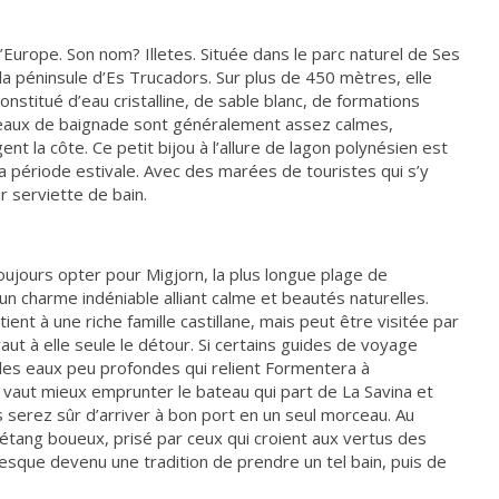
Europe. Son nom? Illetes. Située dans le parc naturel de Ses
la péninsule d’Es Trucadors. Sur plus de 450 mètres, elle
constitué d’eau cristalline, de sable blanc, de formations
eaux de baignade sont généralement assez calmes,
nt la côte. Ce petit bijou à l’allure de lagon polynésien est
a période estivale. Avec des marées de touristes qui s’y
r serviette de bain.
ujours opter pour Migjorn, la plus longue plage de
n charme indéniable alliant calme et beautés naturelles.
ent à une riche famille castillane, mais peut être visitée par
vaut à elle seule le détour. Si certains guides de voyage
 les eaux peu profondes qui relient Formentera à
l vaut mieux emprunter le bateau qui part de La Savina et
us serez sûr d’arriver à bon port en un seul morceau. Au
 étang boueux, prisé par ceux qui croient aux vertus des
resque devenu une tradition de prendre un tel bain, puis de