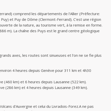
errand) comprend les départements de l'Allier (Préfecture:
(Le Puy) et Puy de Dôme (Clermont-Ferrand). C'est une région
uverte de la nature, au tourisme vert, à la remise en forme.
1886 m). La chaîne des Puys est le grand centre géologique
grands axes, les routes sont sinueuses et l'on ne se fie plus
 environ 4 heures depuis Genève pour 311 km et 4h30
ève (460 km) et 6 heures depuis Lausanne (522 km).
ève (286 km) et 4 heures depuis Lausanne (349 km).
Volcans d'Auvergne et celui du Livradois-Forez.A ne pas