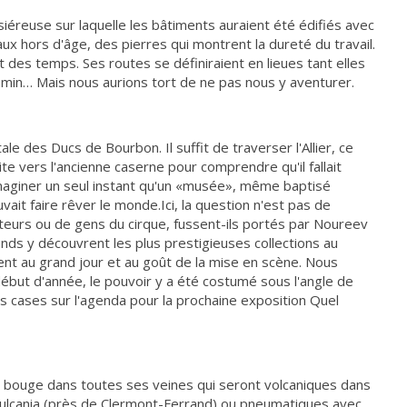
iéreuse sur laquelle les bâtiments auraient été édifiés avec
ux hors d'âge, des pierres qui montrent la dureté du travail.
 des temps. Ses routes se définiraient en lieues tant elles
min… Mais nous aurions tort de ne pas nous y aventurer.
e des Ducs de Bourbon. Il suffit de traverser l'Allier, ce
ite vers l'ancienne caserne pour comprendre qu'il fallait
maginer un seul instant qu'un «musée», même baptisé
ait faire rêver le monde.Ici, la question n'est pas de
eurs ou de gens du cirque, fussent-ils portés par Noureev
ands y découvrent les plus prestigieuses collections au
tent au grand jour et au goût de la mise en scène. Nous
ébut d'année, le pouvoir y a été costumé sous l'angle de
des cases sur l'agenda pour la prochaine exposition Quel
 bouge dans toutes ses veines qui seront volcaniques dans
 Vulcania (près de Clermont-Ferrand) ou pneumatiques avec