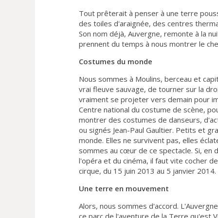
Tout prêterait à penser à une terre pouss
des toiles d'araignée, des centres therma
Son nom déjà, Auvergne, remonte à la nuit
prennent du temps à nous montrer le che
Costumes du monde
Nous sommes à Moulins, berceau et capital
vrai fleuve sauvage, de tourner sur la dro
vraiment se projeter vers demain pour i
Centre national du costume de scène, pouv
montrer des costumes de danseurs, d'act
ou signés Jean-Paul Gaultier. Petits et gr
monde. Elles ne survivent pas, elles écla
sommes au cœur de ce spectacle. Si, en d
l'opéra et du cinéma, il faut vite cocher 
cirque, du 15 juin 2013 au 5 janvier 2014.
Une terre en mouvement
Alors, nous sommes d'accord. L'Auvergne
ce parc de l'aventure de la Terre qu'est