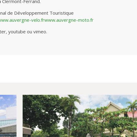
 à Clermont-Ferrand.
nal de Développement Touristique
www.auvergne-velo.frwww.auvergne-moto.fr
tter, youtube ou vimeo.