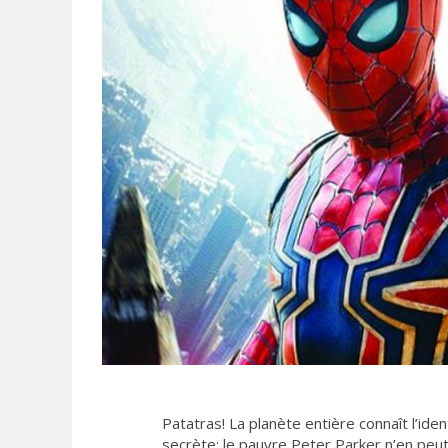
Patatras! La planète entière connaît l’ide
secrète: le pauvre Peter Parker n’en peu