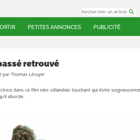
ORTIR
PETITES ANNONCES
PUBLICITÉ
 passé retrouvé
é par Thomas Lécuyer
actrice dans ce film néo-zélandais touchant qui évite soigneusem
u’il aborde.