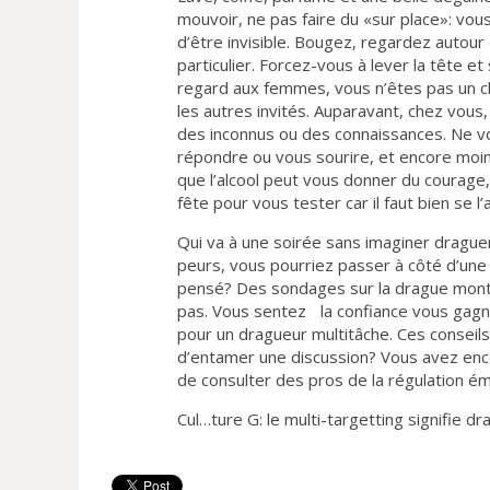
mouvoir, ne pas faire du «sur place»: vous
d’être invisible. Bougez, regardez autour
particulier. Forcez-vous à lever la tête e
regard aux femmes, vous n’êtes pas un ch
les autres invités. Auparavant, chez vous
des inconnus ou des connaissances. Ne v
répondre ou vous sourire, et encore moins
que l’alcool peut vous donner du courage,
fête pour vous tester car il faut bien se l’
Qui va à une soirée sans imaginer drague
peurs, vous pourriez passer à côté d’un
pensé? Des sondages sur la drague montr
pas. Vous sentez la confiance vous gagner
pour un dragueur multitâche. Ces conseil
d’entamer une discussion? Vous avez enco
de consulter des pros de la régulation émo
Cul…ture G: le multi-targetting signifie