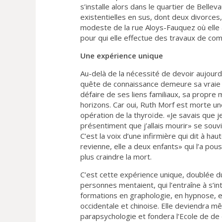
s’installe alors dans le quartier de Belle
existentielles en sus, dont deux divorces,
modeste de la rue Aloys-Fauquez où elle a 
pour qui elle effectue des travaux de comp
Une expérience unique
Au-delà de la nécessité de devoir aujourd’
quête de connaissance demeure sa vraie 
défaire de ses liens familiaux, sa propr
horizons. Car oui, Ruth Morf est morte une
opération de la thyroïde. «Je savais que j
présentiment que j’allais mourir» se souv
C’est la voix d’une infirmière qui dit à haut
revienne, elle a deux enfants» qui l’a pous
plus craindre la mort.
C’est cette expérience unique, doublée du 
personnes mentaient, qui l’entraîne à s’i
formations en graphologie, en hypnose, 
occidentale et chinoise. Elle deviendra 
parapsychologie et fondera l’Ecole de de