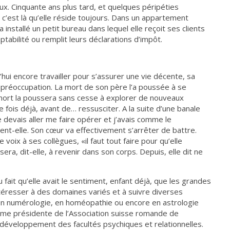
vaux. Cinquante ans plus tard, et quelques péripéties
 c’est là qu’elle réside toujours. Dans un appartement
installé un petit bureau dans lequel elle reçoit ses clients
tabilité ou remplit leurs déclarations d’impôt.
hui encore travailler pour s’assurer une vie décente, sa
préoccupation. La mort de son père l’a poussée à se
e mort la poussera sans cesse à explorer de nouveaux
 fois déjà, avant de… ressusciter. A la suite d’une banale
e devais aller me faire opérer et j’avais comme le
ient-elle. Son cœur va effectivement s’arrêter de battre.
e voix à ses collègues, «il faut tout faire pour qu’elle
sera, dit-elle, à revenir dans son corps. Depuis, elle dit ne
fait qu’elle avait le sentiment, enfant déjà, que les grandes
ntéresser à des domaines variés et à suivre diverses
en numérologie, en homéopathie ou encore en astrologie
même présidente de l’Association suisse romande de
 développement des facultés psychiques et relationnelles.