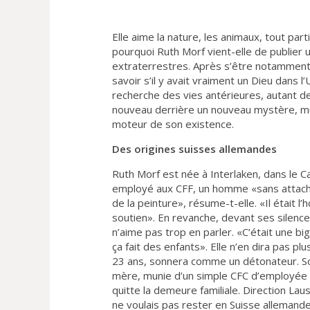
Elle aime la nature, les animaux, tout par
pourquoi Ruth Morf vient-elle de publier 
extraterrestres. Après s’être notamment
savoir s’il y avait vraiment un Dieu dans l
recherche des vies antérieures, autant de
nouveau derrière un nouveau mystère, mue 
moteur de son existence.
Des origines suisses allemandes
Ruth Morf est née à Interlaken, dans le 
employé aux CFF, un homme «sans attaches 
de la peinture», résume-t-elle. «Il était
soutien». En revanche, devant ses silenc
n’aime pas trop en parler. «C’était une big
ça fait des enfants». Elle n’en dira pas plu
23 ans, sonnera comme un détonateur. So
mère, munie d’un simple CFC d’employée 
quitte la demeure familiale. Direction Lau
ne voulais pas rester en Suisse allemande»