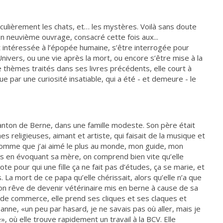
ticulièrement les chats, et… les mystères. Voilà sans doute
un neuvième ouvrage, consacré cette fois aux...
 intéressée à l’épopée humaine, s’être interrogée pour
’Univers, ou une vie après la mort, ou encore s’être mise à la
 thèmes traités dans ses livres précédents, elle court à
par une curiosité insatiable, qui a été - et demeure - le
Canton de Berne, dans une famille modeste. Son père était
religieuses, aimant et artiste, qui faisait de la musique et
 l’homme que j’ai aimé le plus au monde, mon guide, mon
es en évoquant sa mère, on comprend bien vite qu’elle
ote pour qui une fille ça ne fait pas d’études, ça se marie, et
s. La mort de ce papa qu’elle chérissait, alors qu’elle n’a que
n rêve de devenir vétérinaire mis en berne à cause de sa
de commerce, elle prend ses cliques et ses claques et
sanne, «un peu par hasard, je ne savais pas où aller, mais je
, où elle trouve rapidement un travail à la BCV. Elle