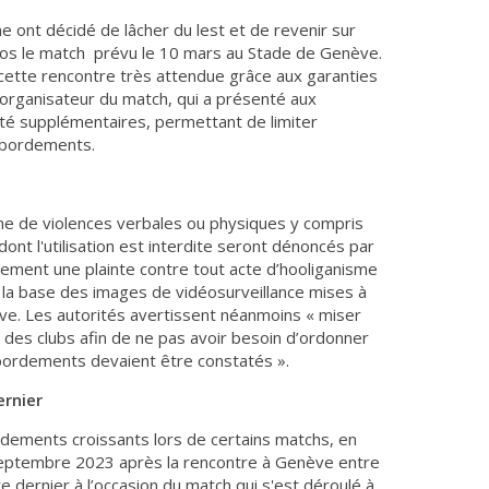
e ont décidé de lâcher du lest et de revenir sur
 clos le match prévu le 10 mars au Stade de Genève.
à cette rencontre très attendue grâce aux garanties
b organisateur du match, qui a présenté aux
té supplémentaires, permettant de limiter
débordements.
sme de violences verbales ou physiques y compris
ont l'utilisation est interdite seront dénoncés par
ement une plainte contre tout acte d’hooliganisme
 la base des images de vidéosurveillance mises à
ve. Les autorités avertissent néanmoins « miser
des clubs afin de ne pas avoir besoin d’ordonner
bordements devaient être constatés ».
rnier
rdements croissants lors de certains matchs, en
 septembre 2023 après la rencontre à Genève entre
re dernier à l’occasion du match qui s'est déroulé à